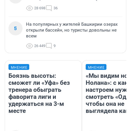
28 698
36
На популярных у жителей Башкирии озерах
5
открыли бассейн, но туристы довольны не
всем
26 449
9
МНЕНИЕ
МНЕНИЕ
Боязнь высоты:
«Мы видим нов
сможет ли «Уфа» без
Нолана»: с как
тренера обыграть
настроем нужн
фаворита лиги и
смотреть «Оди
удержаться на 3-м
чтобы она не
месте
выглядела как