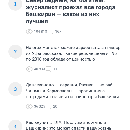
Север бедный, юг богатый:
1
журналист проехал все города
Башкирии — какой из них
лучший
104 818
167
На этих монетах можно заработать: антиквар
2
из Уфы рассказал, какие редкие деньги 1961
по 2016 год обладают ценностью
46 893
11
Давлеканово — деревня, Раевка — не рай,
3
Чишмы и Кармаскалы — провинция с
огородами: отзывы на райцентры Башкирии
36 325
20
Как звучит БПЛА. Послушайте, жители
4
Башкирии: это может спасти вашу жизнь