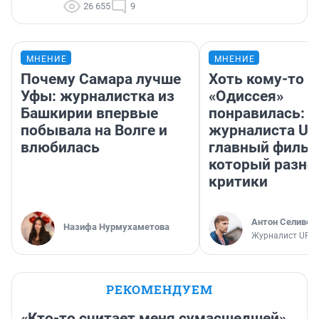
26 655
9
МНЕНИЕ
МНЕНИЕ
Почему Самара лучше
Хоть кому-то
Уфы: журналистка из
«Одиссея»
Башкирии впервые
понравилась: 
побывала на Волге и
журналиста UF
влюбилась
главный фильм
который разно
критики
Антон Селивер
Назифа Нурмухаметова
Журналист UFA1
РЕКОМЕНДУЕМ
«Кто-то считает меня сумасшедшей».