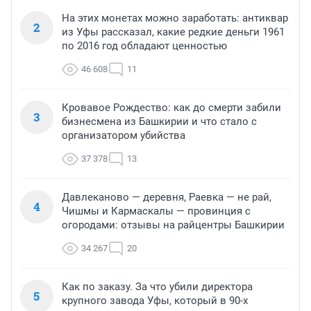
На этих монетах можно заработать: антиквар
2
из Уфы рассказал, какие редкие деньги 1961
по 2016 год обладают ценностью
46 608
11
Кровавое Рождество: как до смерти забили
3
бизнесмена из Башкирии и что стало с
организатором убийства
37 378
13
Давлеканово — деревня, Раевка — не рай,
4
Чишмы и Кармаскалы — провинция с
огородами: отзывы на райцентры Башкирии
34 267
20
Как по заказу. За что убили директора
5
крупного завода Уфы, который в 90-х