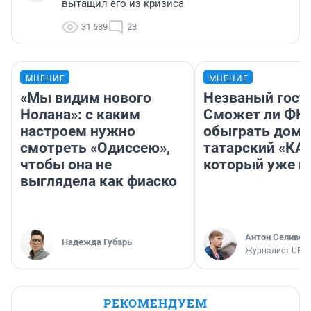
вытащил его из кризиса
31 689
23
МНЕНИЕ
МНЕНИЕ
«Мы видим нового
Незваный гост
Нолана»: с каким
Сможет ли ФК 
настроем нужно
обыграть дома
смотреть «Одиссею»,
татарский «КА
чтобы она не
который уже не
выглядела как фиаско
Антон Селивер
Надежда Губарь
Журналист UFA1
РЕКОМЕНДУЕМ