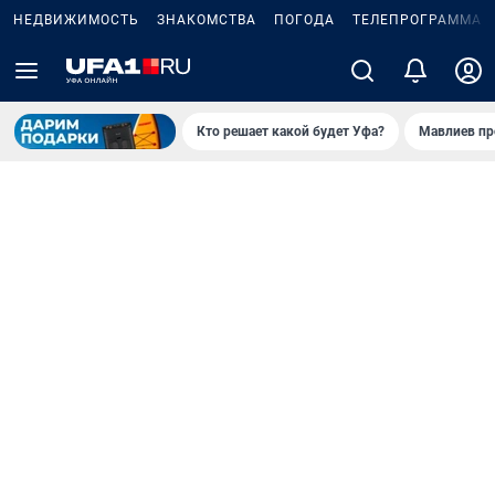
НЕДВИЖИМОСТЬ
ЗНАКОМСТВА
ПОГОДА
ТЕЛЕПРОГРАММА
Кто решает какой будет Уфа?
Мавлиев пр