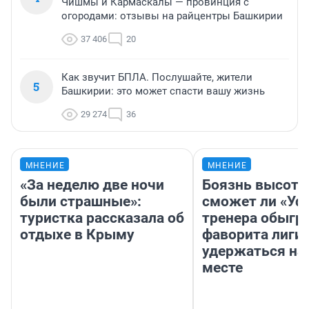
Чишмы и Кармаскалы — провинция с
огородами: отзывы на райцентры Башкирии
37 406
20
Как звучит БПЛА. Послушайте, жители
5
Башкирии: это может спасти вашу жизнь
29 274
36
МНЕНИЕ
МНЕНИЕ
«За неделю две ночи
Боязнь высоты
были страшные»:
сможет ли «Уфа
туристка рассказала об
тренера обыгр
отдыхе в Крыму
фаворита лиги 
удержаться на
месте