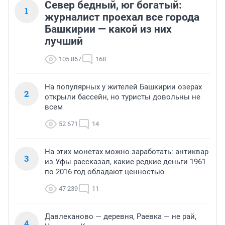
Север бедный, юг богатый:
1
журналист проехал все города
Башкирии — какой из них
лучший
105 867
168
На популярных у жителей Башкирии озерах
2
открыли бассейн, но туристы довольны не
всем
52 671
14
На этих монетах можно заработать: антиквар
3
из Уфы рассказал, какие редкие деньги 1961
по 2016 год обладают ценностью
47 239
11
Давлеканово — деревня, Раевка — не рай,
4