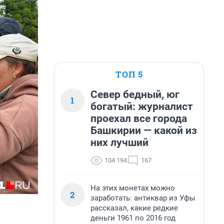
ТОП 5
Север бедный, юг
1
богатый: журналист
проехал все города
Башкирии — какой из
них лучший
104 194
167
На этих монетах можно
2
заработать: антиквар из Уфы
рассказал, какие редкие
деньги 1961 по 2016 год