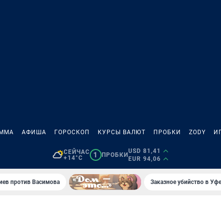
АММА
АФИША
ГОРОСКОП
КУРСЫ ВАЛЮТ
ПРОБКИ
ZODY
И
USD 81,41
СЕЙЧАС
1
ПРОБКИ
+14°C
EUR 94,06
иев против Васимова
Заказное убийство в Уфе