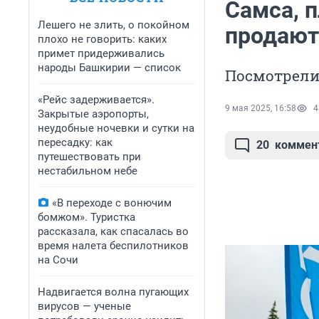
Самса, п
Лешего не злить, о покойном
продают
плохо не говорить: каких
примет придерживались
народы Башкирии — список
Посмотрели,
«Рейс задерживается».
9 мая 2025, 16:58
4
Закрытые аэропорты,
неудобные ночевки и сутки на
пересадку: как
20
коммен
путешествовать при
нестабильном небе
«В переходе с вонючим
бомжом». Туристка
рассказала, как спасалась во
время налета беспилотников
на Сочи
Надвигается волна пугающих
вирусов — ученые