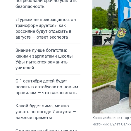
потребовали срочно усилить
безопасность
«Туризм не прекращается, он
трансформируется»: как
россияне будут отдыхать в
августе — ответ эксперта
Знание лучше богатства:
какими зарплатами школы
Уфы пытаются заманить
учителей
С 1 сентября детей будут
возить в автобусах по новым
правилам — что важно знать
Какой будет зима, можно
узнать по погоде 7 августа —
важные приметы
Каша из больших тар —
Источник: 
Булат Салих
Смоленскую область накрыл