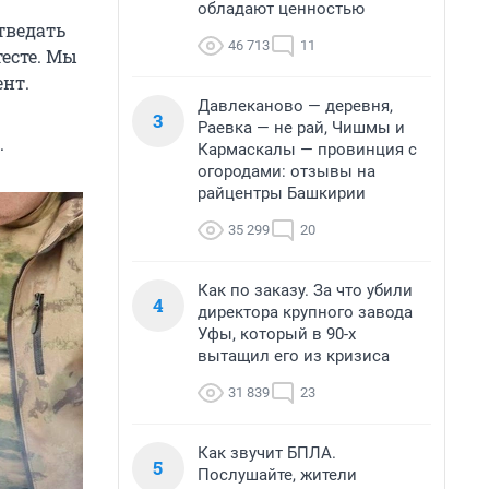
обладают ценностью
тведать
46 713
11
есте. Мы
нт.
Давлеканово — деревня,
3
Раевка — не рай, Чишмы и
.
Кармаскалы — провинция с
огородами: отзывы на
райцентры Башкирии
35 299
20
Как по заказу. За что убили
4
директора крупного завода
Уфы, который в 90-х
вытащил его из кризиса
31 839
23
Как звучит БПЛА.
5
Послушайте, жители