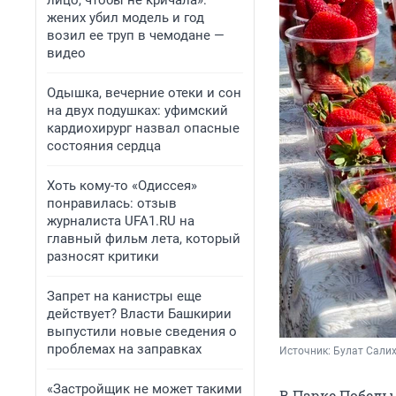
лицо, чтобы не кричала»:
жених убил модель и год
возил ее труп в чемодане —
видео
Одышка, вечерние отеки и сон
на двух подушках: уфимский
кардиохирург назвал опасные
состояния сердца
Хоть кому-то «Одиссея»
понравилась: отзыв
журналиста UFA1.RU на
главный фильм лета, который
разносят критики
Запрет на канистры еще
действует? Власти Башкирии
выпустили новые сведения о
проблемах на заправках
Источник: 
Булат Салих
«Застройщик не может такими
В Парке Победы