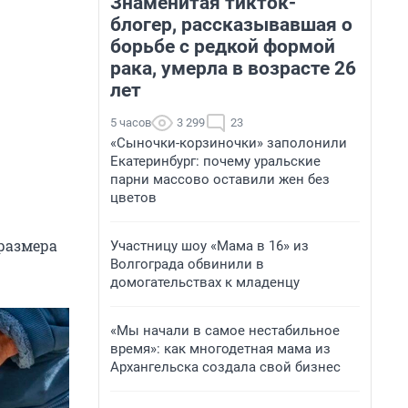
Знаменитая тикток-
блогер, рассказывавшая о
борьбе с редкой формой
рака, умерла в возрасте 26
лет
5 часов
3 299
23
«Сыночки-корзиночки» заполонили
Екатеринбург: почему уральские
парни массово оставили жен без
цветов
 размера
Участницу шоу «Мама в 16» из
Волгограда обвинили в
домогательствах к младенцу
«Мы начали в самое нестабильное
время»: как многодетная мама из
Архангельска создала свой бизнес