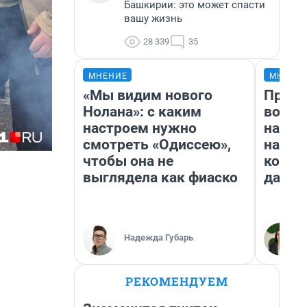
Башкирии: это может спасти
вашу жизнь
28 339
35
МНЕНИЕ
МНЕНИ
«Мы видим нового
Прода
Нолана»: с каким
возьм
настроем нужно
нам г
смотреть «Одиссею»,
налог
чтобы она не
косне
выглядела как фиаско
даже 
Надежда Губарь
РЕКОМЕНДУЕМ