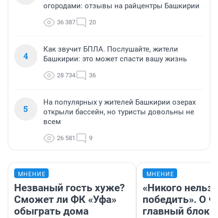
огородами: отзывы на райцентры Башкирии
36 387
20
Как звучит БПЛА. Послушайте, жители
4
Башкирии: это может спасти вашу жизнь
28 734
36
На популярных у жителей Башкирии озерах
5
открыли бассейн, но туристы довольны не
всем
26 581
9
МНЕНИЕ
МНЕНИЕ
Незваный гость хуже?
«Никого нельз
Сможет ли ФК «Уфа»
победить». О ч
обыграть дома
главный блокб