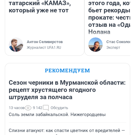
татарский «КАМАЗ»,
этого года, ко
который уже не тот
бьет рекорды 
прокате: честн
отзыв на «Оди
Нолана
Антон Селиверстов
Стас Соколов
Журналист UFA1.RU
Эксперт
РЕКОМЕНДУЕМ
Сезон черники в Мурманской области:
рецепт хрустящего ягодного
штруделя за полчаса
13 часов
9 142
Обсудить
Соль земли забайкальской. Нижегородцевы
Слизни атакуют: как спасти цветник от вредителей —