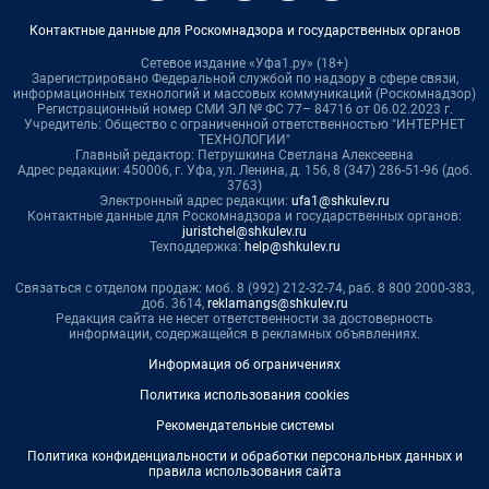
Контактные данные для Роскомнадзора и государственных органов
Сетевое издание «Уфа1.ру» (18+)
Зарегистрировано Федеральной службой по надзору в сфере связи,
информационных технологий и массовых коммуникаций (Роскомнадзор)
Регистрационный номер СМИ ЭЛ № ФС 77– 84716 от 06.02.2023 г.
Учредитель: Общество с ограниченной ответственностью "ИНТЕРНЕТ
ТЕХНОЛОГИИ"
Главный редактор: Петрушкина Светлана Алексеевна
Адрес редакции: 450006, г. Уфа, ул. Ленина, д. 156, 8 (347) 286-51-96 (доб.
3763)
Электронный адрес редакции:
ufa1@shkulev.ru
Контактные данные для Роскомнадзора и государственных органов:
juristchel@shkulev.ru
Техподдержка:
help@shkulev.ru
Связаться с отделом продаж: моб. 8 (992) 212-32-74, раб. 8 800 2000-383,
доб. 3614,
reklamangs@shkulev.ru
Редакция сайта не несет ответственности за достоверность
информации, содержащейся в рекламных объявлениях.
Информация об ограничениях
Политика использования cookies
Рекомендательные системы
Политика конфиденциальности и обработки персональных данных и
правила использования сайта