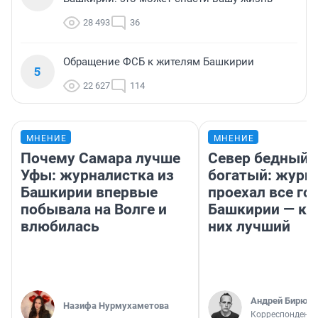
28 493
36
Обращение ФСБ к жителям Башкирии
5
22 627
114
МНЕНИЕ
МНЕНИЕ
Почему Самара лучше
Север бедный,
Уфы: журналистка из
богатый: журн
Башкирии впервые
проехал все го
побывала на Волге и
Башкирии — ка
влюбилась
них лучший
Андрей Бирюко
Назифа Нурмухаметова
Корреспондент 