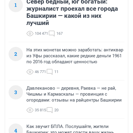
Север бедный, юг богатый:
1
журналист проехал все города
Башкирии — какой из них
лучший
104 471
167
На этих монетах можно заработать: антиквар
2
из Уфы рассказал, какие редкие деньги 1961
по 2016 год обладают ценностью
46 771
11
Давлеканово — деревня, Раевка — не рай,
3
Чишмы и Кармаскалы — провинция с
огородами: отзывы на райцентры Башкирии
35 815
20
Как звучит БПЛА. Послушайте, жители
4
Башкирии: это может спасти вашу жизнь