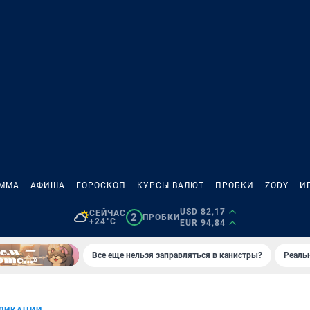
АММА
АФИША
ГОРОСКОП
КУРСЫ ВАЛЮТ
ПРОБКИ
ZODY
И
USD 82,17
СЕЙЧАС
2
ПРОБКИ
+24°C
EUR 94,84
Все еще нельзя заправляться в канистры?
Реаль