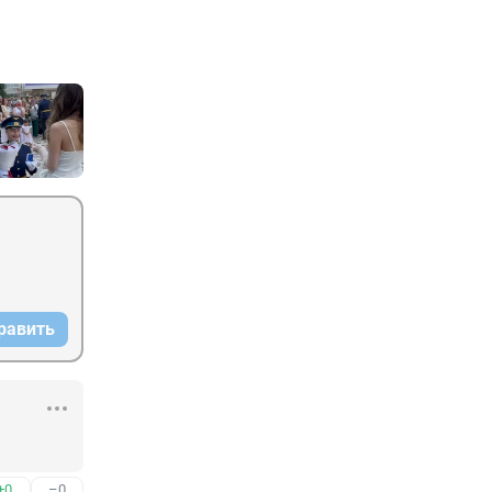
равить
+0
–0