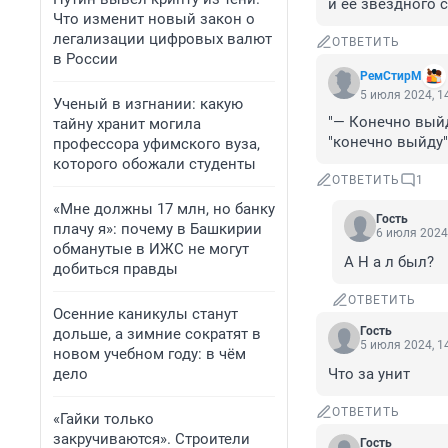
и ее звездного с
Что изменит новый закон о
легализации цифровых валют
ОТВЕТИТЬ
в России
РемСтирМ
5 июля 2024, 1
Ученый в изгнании: какую
"— Конечно выйд
тайну хранит могила
"конечно выйду"
профессора уфимского вуза,
которого обожали студенты
ОТВЕТИТЬ
1
«Мне должны 17 млн, но банку
Гость
плачу я»: почему в Башкирии
6 июля 2024,
обманутые в ИЖС не могут
А Н а л был?
добиться правды
ОТВЕТИТЬ
Осенние каникулы станут
Гость
дольше, а зимние сократят в
5 июля 2024, 1
новом учебном году: в чём
дело
Что за унит
ОТВЕТИТЬ
«Гайки только
закручиваются». Строители
Гость