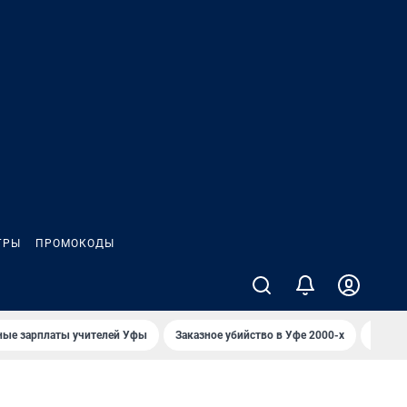
ГРЫ
ПРОМОКОДЫ
ные зарплаты учителей Уфы
Заказное убийство в Уфе 2000-х
Каким