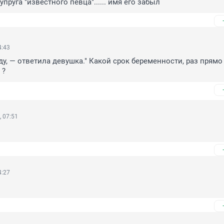
упруга "известного певца"...... имя его забыл
4:43
у, — ответила девушка." Какой срок беременности, раз прямо 
 ?
 07:51
4:27