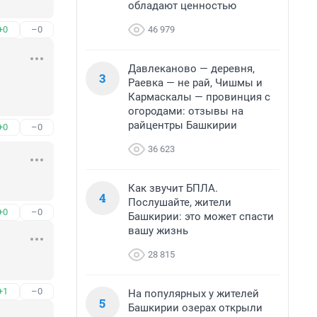
обладают ценностью
46 979
+0
–0
Давлеканово — деревня,
3
Раевка — не рай, Чишмы и
Кармаскалы — провинция с
огородами: отзывы на
райцентры Башкирии
+0
–0
36 623
Как звучит БПЛА.
4
Послушайте, жители
+0
–0
Башкирии: это может спасти
вашу жизнь
28 815
+1
–0
На популярных у жителей
5
Башкирии озерах открыли