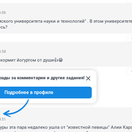
6:06
кого университета науки и технологий" . В этом университете
ось?
5:58
акормит йогуртом от души👍😁
рады за комментарии и другие задания!
Подробнее в профиле
4:51
уры эта пара недалеко ушла от "известной певицы" Алии Кара