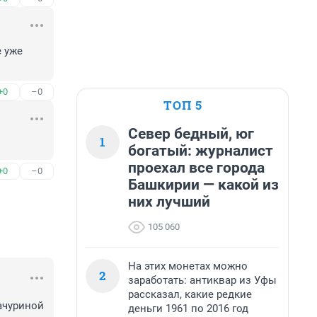
 уже 
+0
–0
ТОП 5
Север бедный, юг
1
богатый: журналист
проехал все города
+0
–0
Башкирии — какой из
них лучший
105 060
На этих монетах можно
2
заработать: антиквар из Уфы
рассказал, какие редкие
чуриной 
деньги 1961 по 2016 год