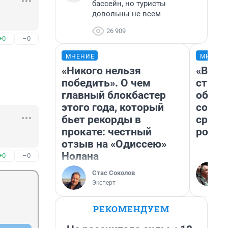
бассейн, но туристы
довольны не всем
26 909
+0
–0
МНЕНИЕ
МНЕНИ
«Никого нельзя
«В 19
победить». О чем
строи
главный блокбастер
обвал
этого года, который
совет
бьет рекорды в
сравн
прокате: честный
росси
отзыв на «Одиссею»
Нолана
+0
–0
Стас Соколов
Эксперт
РЕКОМЕНДУЕМ