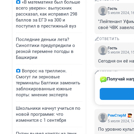
«В математике был больше
всего уверен»: выпускник
Гость
5 июля 2024, 1
рассказал, как исправил 298
баллов за ЕГЭ на 300 и
"Лейтенант Уфимс
поступил в престижный вуз
своё ЧВК завел
Последние деньки лета?
ОТВЕТИТЬ
Синоптики предупредили о
Гость
резкой перемене погоды в
5 июля 2024, 1
Башкирии
Сегодня он её н
Вопрос на триллион.
ОТВЕТИТЬ
Смогут ли зерновые
Получай наг
терминалы Балтики заменить
заблокированные южные
порты: мнение эксперта
Школьники начнут учиться по
новой программе: что
РемСтирМ
изменится с 1 сентября
5 июля 2024, 1
По уровню культ
Путин вывел крипту из тени.