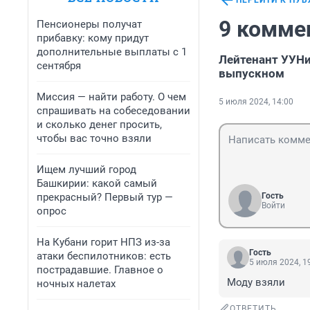
ПЕРЕЙТИ К ПУ
9 комме
Пенсионеры получат
прибавку: кому придут
дополнительные выплаты с 1
Лейтенант УУН
сентября
выпускном
Миссия — найти работу. О чем
5 июля 2024, 14:00
спрашивать на собеседовании
и сколько денег просить,
чтобы вас точно взяли
Ищем лучший город
Башкирии: какой самый
прекрасный? Первый тур —
Гость
Войти
опрос
На Кубани горит НПЗ из-за
Гость
атаки беспилотников: есть
5 июля 2024, 1
пострадавшие. Главное о
Моду взяли
ночных налетах
ОТВЕТИТЬ