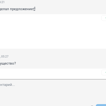
4:21
делал предложение☝️
 05:27
существо?