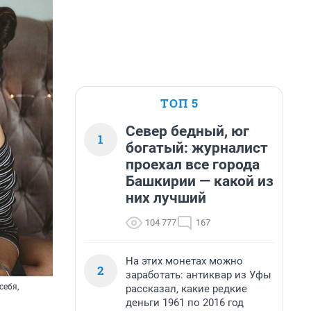
ТОП 5
Север бедный, юг
1
богатый: журналист
проехал все города
Башкирии — какой из
них лучший
104 777
167
На этих монетах можно
2
заработать: антиквар из Уфы
себя,
рассказал, какие редкие
деньги 1961 по 2016 год