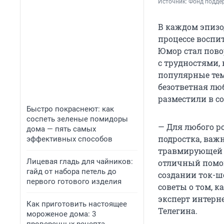
Источник: 
Фонд подде
В каждом эпизо
процессе воспи
Юмор стал пов
с трудностями, 
популярные тем
безответная лю
разместили в с
Быстро покраснеют: как
соспеть зеленые помидоры
— Для любого р
дома — пять самых
подростка, важ
эффективных способов
травмирующей с
Лицевая гладь для чайников:
отличный помощ
гайд от набора петель до
создании ток-ш
первого готового изделия
советы о том, 
эксперт интерн
Как приготовить настоящее
Телегина.
мороженое дома: 3