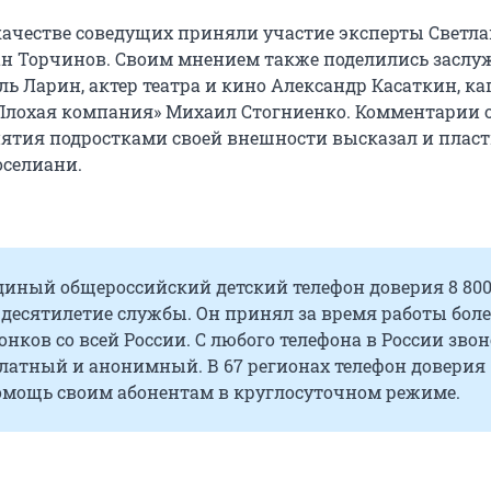
качестве соведущих приняли участие эксперты Светла
н Торчинов. Своим мнением также поделились засл
ль Ларин, актер театра и кино Александр Касаткин, к
лохая компания» Михаил Стогниенко. Комментарии 
ятия подростками своей внешности высказал и плас
оселиани.
единый общероссийский детский телефон доверия 8 800
 десятилетие службы. Он принял за время работы более
нков со всей России. С любого телефона в России звон
платный и анонимный. В 67 регионах телефон доверия
омощь своим абонентам в круглосуточном режиме.