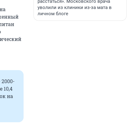
расстаться». Московского врача
уволили из клиники из-за мата в
на
личном блоге
уженный
апитан
о
тический
 2000-
 10,4
ок на