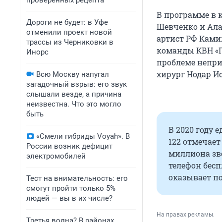
проверенных рецепта
В программе в 
Дороги не будет: в Уфе
Шевченко и Ала
отменили проект новой
артист РФ Ками
трассы из Черниковки в
команды КВН «П
Инорс
проблеме непри
хирург Нодар И
Всю Москву напугал
загадочный взрыв: его звук
слышали везде, а причина
неизвестна. Что это могло
быть
В 2020 году 
«Смели гибриды Voyah». В
122 отмечает
России возник дефицит
миллиона зво
электромобилей
телефон бес
оказывает п
Тест на внимательность: его
смогут пройти только 5%
людей — вы в их числе?
На правах рекламы.
Третья волна? В районах