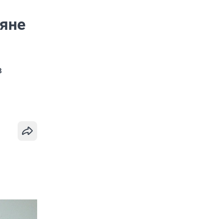
яне
в