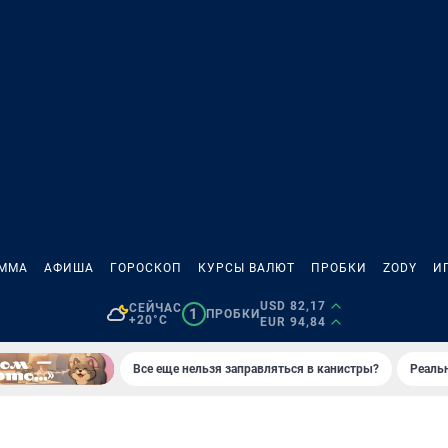
АММА
АФИША
ГОРОСКОП
КУРСЫ ВАЛЮТ
ПРОБКИ
ZODY
И
USD 82,17
СЕЙЧАС
1
ПРОБКИ
+20°C
EUR 94,84
Все еще нельзя заправляться в канистры?
Реаль