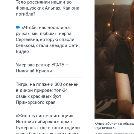
Тело россиянки нашли во
Французских Альпах. Как она
погибла?
«Чтобы нас носили на
ручках, мы любим»: нерпа
Сергеевна, которую спасли
бельком, стала звездой Сети.
Видео
Умер экс-ректор УГАТУ —
Николай Криони
Тигры на пляже и 300 оленей
в дикой природе: топ-24
самых красивых бухт
Приморского края
«Жила тут интеллигенция».
История сибирского дома-
Юные абоненты обраща
бумеранга, где в гости ходили
одиночестве
через балконы, — таких всего