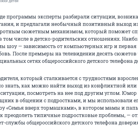
ржки детей
де программы эксперты разбирали ситуации, возник
тания, и предлагали необычный позитивный выход из
оротным сюжетным механизмом, который поможет сп
в том числе в детско-родительских отношениях. Наибо
ы шоу — зависимость от компьютерных игр и первая
бовь. После премьеры на телевидении десять сюжетов
оциальных сетях общероссийского детского телефона д
одителя, который сталкивается с трудностями взросл
но знать, как можно найти выход из конфликтной или
итуации, посмотреть на нее под другим углом. Юмор
ник в общении с подростками, и мы использовали е
оу «Семья вверх тормашками», в котором мамы и пап
как преодолеть типичные подростковые проблемы, — о
ет-службы общероссийского детского телефона довери