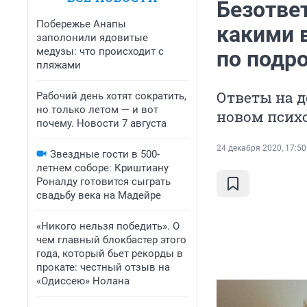
Безответ
Побережье Анапы
какими 
заполонили ядовитые
медузы: что происходит с
по подр
пляжами
Ответы на д
Рабочий день хотят сократить,
но только летом — и вот
новом псих
почему. Новости 7 августа
24 декабря 2020, 17:50
Звездные гости в 500-
летнем соборе: Криштиану
Роналду готовится сыграть
свадьбу века на Мадейре
«Никого нельзя победить». О
чем главный блокбастер этого
года, который бьет рекорды в
прокате: честный отзыв на
«Одиссею» Нолана