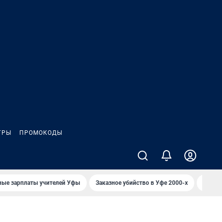
ГРЫ
ПРОМОКОДЫ
ные зарплаты учителей Уфы
Заказное убийство в Уфе 2000-х
Каким