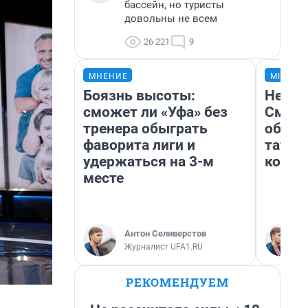
бассейн, но туристы
довольны не всем
26 221
9
МНЕНИЕ
МНЕНИ
Боязнь высоты:
Незва
сможет ли «Уфа» без
Сможе
тренера обыграть
обыгр
фаворита лиги и
татар
удержаться на 3-м
котор
месте
Антон Селиверстов
Журналист UFA1.RU
РЕКОМЕНДУЕМ