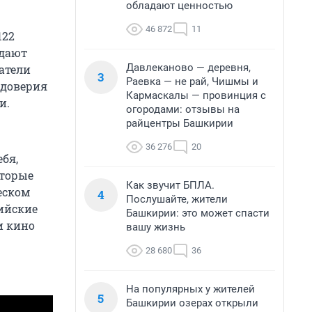
обладают ценностью
46 872
11
122
адают
Давлеканово — деревня,
татели
3
Раевка — не рай, Чишмы и
 доверия
Кармаскалы — провинция с
и.
огородами: отзывы на
райцентры Башкирии
36 276
20
бя,
оторые
Как звучит БПЛА.
еском
4
Послушайте, жители
ийские
Башкирии: это может спасти
и кино
вашу жизнь
28 680
36
На популярных у жителей
5
Башкирии озерах открыли