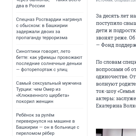
Источник: 
Unsplash.c
два в России
За десять лет н
Спецназ Росгвардии нагрянул
поступило свыш
с обыском: в Башкирии
дети и подростк
задержали двоих за
звонят реже. О
пропаганду терроризма
— Фонд поддерж
Синоптики говорят, лето
бетте: как уфимцы провожают
По словам спец
последние солнечные деньки
вопросами об о
— фоторепортаж с улиц
одиночестве. О
Самый сексуальный мужчина
волнуют родите
Турции: чем Омер из
ток-шоу «Семья
«Клюквенного щербета»
актеры: заслуж
покорил женщин
Екатерина Волк
Ребёнок за рулём
перевернулся на машине в
Башкирии — он в больнице с
переломом рёбер