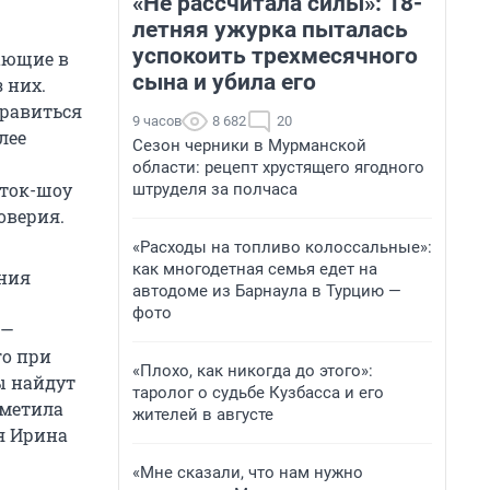
«Не рассчитала силы»: 18-
летняя ужурка пыталась
успокоить трехмесячного
ающие в
сына и убила его
 них.
равиться
9 часов
8 682
20
лее
Сезон черники в Мурманской
области: рецепт хрустящего ягодного
 ток-шоу
штруделя за полчаса
оверия.
«Расходы на топливо колоссальные»:
как многодетная семья едет на
ения
автодоме из Барнаула в Турцию —
фото
 —
го при
«Плохо, как никогда до этого»:
ы найдут
таролог о судьбе Кузбасса и его
тметила
жителей в августе
я Ирина
«Мне сказали, что нам нужно