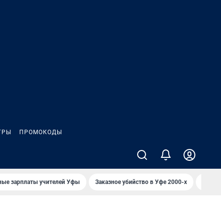
ГРЫ
ПРОМОКОДЫ
ные зарплаты учителей Уфы
Заказное убийство в Уфе 2000-х
Каким