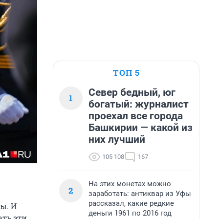
ТОП 5
Север бедный, юг
1
богатый: журналист
проехал все города
Башкирии — какой из
них лучший
105 108
167
На этих монетах можно
2
заработать: антиквар из Уфы
рассказал, какие редкие
ы. И
деньги 1961 по 2016 год
ать эти