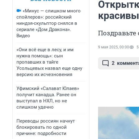
Открытки
«Минус — слишком много
красивы
спойлеров»: российский
ниндзя-скульптор снялся в
сериале «Дом Дракона».
Поздравьте 
Видео
9 мая 2025, 00:00
5
«Они всё еще в лесу, и им
нужна помощь»: сын
пропавших в тайге
2
коммент
Усольцевых назвал еще одну
версию их исчезновения
Уфимский «Салават Юлаев»
получит канадца. Ранее он
выступал в НХЛ, но не
слишком удачно
Переводы россиян начнут
блокировать по одной
причине: подробности