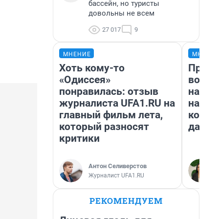
бассейн, но туристы
довольны не всем
27 017
9
МНЕНИЕ
МНЕНИ
Хоть кому-то
Прода
«Одиссея»
возьм
понравилась: отзыв
нам г
журналиста UFA1.RU на
налог
главный фильм лета,
косне
который разносят
даже 
критики
Антон Селиверстов
Журналист UFA1.RU
РЕКОМЕНДУЕМ