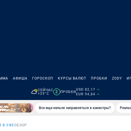
АММА
АФИША
ГОРОСКОП
КУРСЫ ВАЛЮТ
ПРОБКИ
ZODY
И
USD 82,17
СЕЙЧАС
2
ПРОБКИ
+29°C
EUR 94,84
Все еще нельзя заправляться в канистры?
Реаль
Я В УФЕ
ОБЗОР