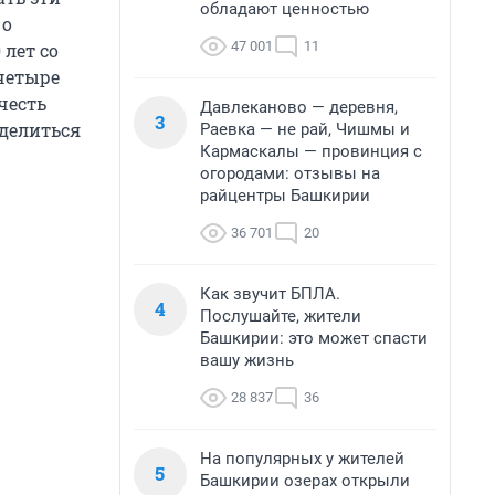
обладают ценностью
 о
47 001
11
 лет со
 четыре
честь
Давлеканово — деревня,
3
оделиться
Раевка — не рай, Чишмы и
Кармаскалы — провинция с
огородами: отзывы на
райцентры Башкирии
36 701
20
Как звучит БПЛА.
4
Послушайте, жители
Башкирии: это может спасти
вашу жизнь
28 837
36
На популярных у жителей
5
Башкирии озерах открыли