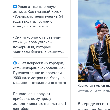
Ушел от жены с двумя
детьми. Как главный качок
«Уральских пельменей» в 54
года закрутил роман с
молодой красоткой
«Они игнорируют правила»:
уфимцы возмутились
пожарными, которые
заливали бензин в канистры
«Нет некрасивых городов,
есть недофинансированные».
Путешественники проехали
2000 километров по Уралу на
машине — стоило ли оно того
Как поется в одной зн
Источник: 
Булат Салих
Пенсионеры получат
прибавку: кому придут
В череде весен
дополнительные выплаты с 1
сентября
пусть тех, благ