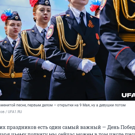
аменитой песне, первым делом — открытки на 9 Мая, ну а девушки потом
ов / UFA1.RU
них праздников есть один самый важный — День Побед
одаря чьему подвигу мы сейчас можем в том числе пис