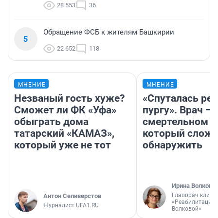
28 553
36
Обращение ФСБ к жителям Башкирии
5
22 652
118
МНЕНИЕ
МНЕНИЕ
Незваный гость хуже?
«Спуталась реч
Сможет ли ФК «Уфа»
пургу». Врач — 
обыграть дома
смертельном д
татарский «КАМАЗ»,
который слож
который уже не тот
обнаружить
Ирина Волкова
Главврач клини
Антон Селиверстов
«Реабилитация 
Журналист UFA1.RU
Волковой»