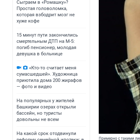
Сыграем в «Ромашку»?
Простая головоломка,
которая взбодрит мозг не
хуже кофе
15 минут пути закончились
смертельным ДТП на М-5:
погиб пенсионер, молодая
девушка в больнице
«Кто-то считает меня
сумасшедшей». Художница
приютила дома 200 жирафов
— фото и видео
На популярных у жителей
Башкирии озерах открыли
бассейн, но туристы
довольны не всем
На какой срок отодвинули
Примерно с такими ли
реформу семейной ипотеки: в