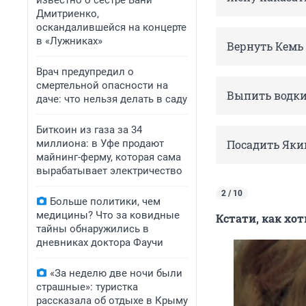
известно о сестре Вани
Дмитриенко,
оскандалившейся на концерте
в «Лужниках»
Вернуть Кемь
Врач предупредил о
смертельной опасности на
Выпить водк
даче: что нельзя делать в саду
Биткоин из газа за 34
миллиона: в Уфе продают
Посадить Яки
майнинг-ферму, которая сама
вырабатывает электричество
2 / 10
Больше политики, чем
медицины? Что за ковидные
Кстати, как хо
тайны обнаружились в
дневниках доктора Фаучи
«За неделю две ночи были
страшные»: туристка
рассказала об отдыхе в Крыму