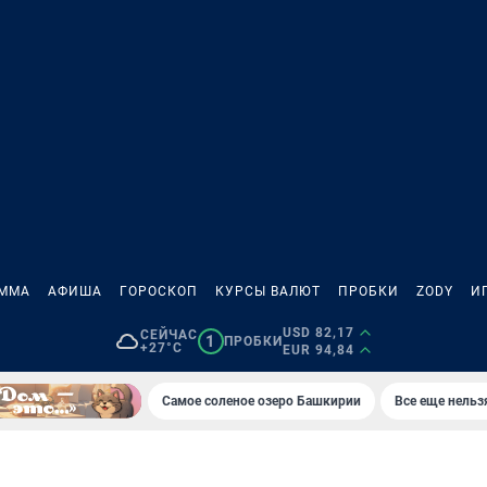
АММА
АФИША
ГОРОСКОП
КУРСЫ ВАЛЮТ
ПРОБКИ
ZODY
И
USD 82,17
СЕЙЧАС
1
ПРОБКИ
+27°C
EUR 94,84
Самое соленое озеро Башкирии
Все еще нельз