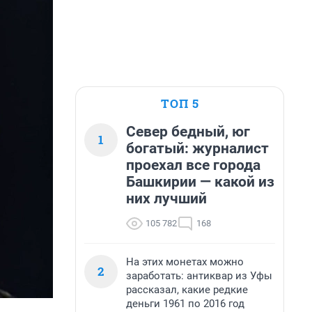
ТОП 5
Север бедный, юг
1
богатый: журналист
проехал все города
Башкирии — какой из
них лучший
105 782
168
На этих монетах можно
2
заработать: антиквар из Уфы
рассказал, какие редкие
деньги 1961 по 2016 год