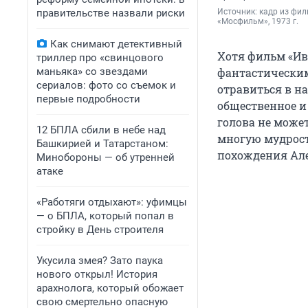
правительстве назвали риски
Источник: 
кадр из фил
«Мосфильм», 1973 г.
Как снимают детективный
Хотя фильм «Ив
триллер про «свинцового
маньяка» со звездами
фантастическим
сериалов: фото со съемок и
отравиться в на
первые подробности
общественное и 
голова не може
12 БПЛА сбили в небе над
многую мудрост
Башкирией и Татарстаном:
похождения Але
Минобороны — об утренней
атаке
«Работяги отдыхают»: уфимцы
— о БПЛА, который попал в
стройку в День строителя
Укусила змея? Зато паука
нового открыл! История
арахнолога, который обожает
свою смертельно опасную