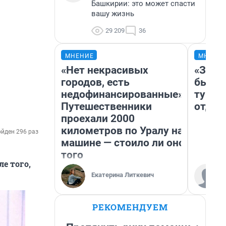
Башкирии: это может спасти
вашу жизнь
29 209
36
МНЕНИЕ
МНЕНИ
«Нет некрасивых
«За н
городов, есть
были 
недофинансированные».
турис
Путешественники
отдых
проехали 2000
километров по Уралу на
йден 296 раз
машине — стоило ли оно
того
е того,
Екатерина Литкевич
РЕКОМЕНДУЕМ