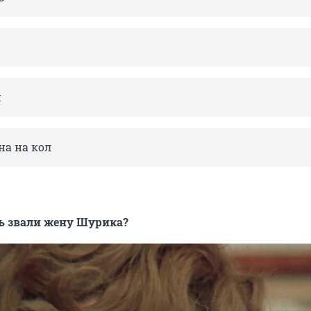
и
на на кол
ть звали жену Шурика?