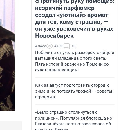
«Протянуть руку помощи»:
незрячий парфюмер
создал «уютный» аромат
для тех, кому страшно, —
он уже увековечил в духах
Новосибирск
4 часа
4 570
13
Победили опухоль размером с яйцо и
вытащили младенца с того света.
Пять историй врачей из Тюмени со
счастливым концом
Как за август подготовить огород к
зиме и не потерять урожай — советы
агронома
«Было страшно столкнуться с
полицией». Популярная блогерша из
Екатеринбурга честно рассказала об
отдыхе в Грузии