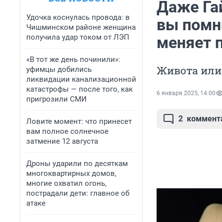
Даже Гай
Удочка коснулась провода: в
вы помн
Чишминском районе женщина
получила удар током от ЛЭП
меняет 
«В тот же день починили»:
Живота или 
уфимцы добились
ликвидации канализационной
катастрофы — после того, как
6 января 2025, 14:00
пригрозили СМИ
2
коммент
Ловите момент: что принесет
вам полное солнечное
затмение 12 августа
Дроны ударили по десяткам
многоквартирных домов,
многие охватил огонь,
пострадали дети: главное об
атаке