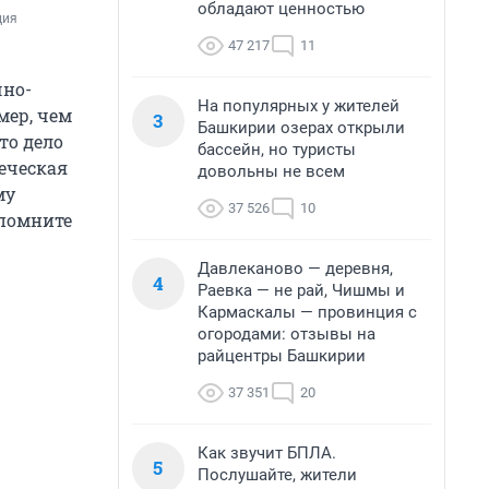
обладают ценностью
ия 
47 217
11
чно-
На популярных у жителей
мер, чем
3
Башкирии озерах открыли
то дело
бассейн, но туристы
веческая
довольны не всем
му
37 526
10
 помните
Давлеканово — деревня,
4
Раевка — не рай, Чишмы и
Кармаскалы — провинция с
огородами: отзывы на
райцентры Башкирии
37 351
20
Как звучит БПЛА.
5
Послушайте, жители