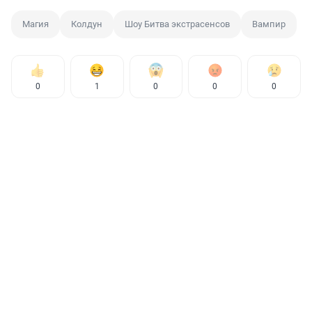
Магия
Колдун
Шоу Битва экстрасенсов
Вампир
0
1
0
0
0