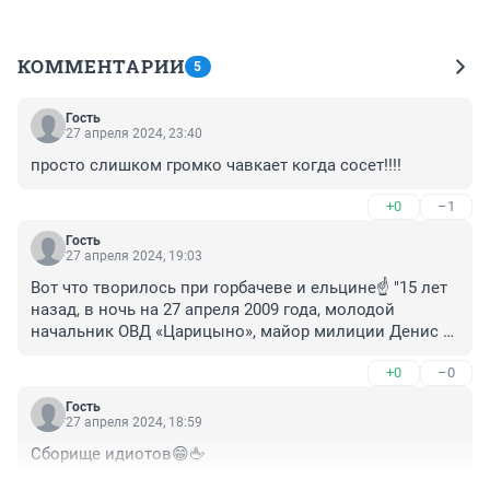
КОММЕНТАРИИ
5
Гость
27 апреля 2024, 23:40
просто слишком громко чавкает когда сосет!!!!
+0
–1
Гость
27 апреля 2024, 19:03
Вот что творилось при горбачеве и ельцине☝️ "15 лет 
назад, в ночь на 27 апреля 2009 года, молодой 
начальник ОВД «Царицыно», майор милиции Денис 
Евсюков беспричинно открыл огонь по прохожим, а 
+0
–0
потом — по посетителям супермаркета «Остров» на 
юге столицы. Одиннадцать человек получили 
Гость
огнестрельные ранения, двум из них врачи не успели 
27 апреля 2024, 18:59
оказать помощь. Эта трагедия шокировала всю 
Сборище идиотов😁🖕
страну: стрельбу по людям открыл не бандит и не 
террорист, а сотрудник правоохранительных органов, 