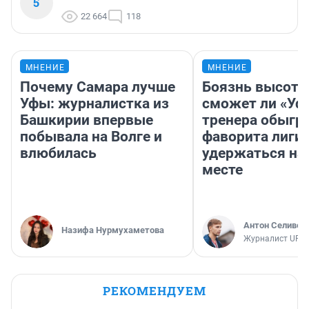
5
22 664
118
МНЕНИЕ
МНЕНИЕ
Почему Самара лучше
Боязнь высоты
Уфы: журналистка из
сможет ли «Уфа
Башкирии впервые
тренера обыгр
побывала на Волге и
фаворита лиги 
влюбилась
удержаться на
месте
Антон Селивер
Назифа Нурмухаметова
Журналист UFA1
РЕКОМЕНДУЕМ