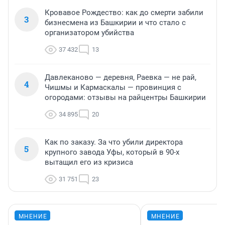
Кровавое Рождество: как до смерти забили
3
бизнесмена из Башкирии и что стало с
организатором убийства
37 432
13
Давлеканово — деревня, Раевка — не рай,
4
Чишмы и Кармаскалы — провинция с
огородами: отзывы на райцентры Башкирии
34 895
20
Как по заказу. За что убили директора
5
крупного завода Уфы, который в 90-х
вытащил его из кризиса
31 751
23
МНЕНИЕ
МНЕНИЕ