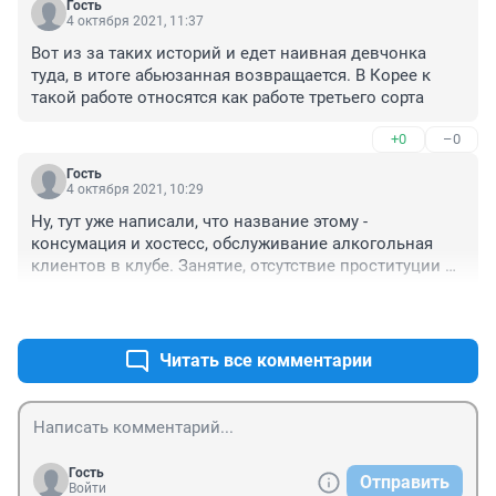
Гость
4 октября 2021, 11:37
Вот из за таких историй и едет наивная девчонка 
туда, в итоге абьюзанная возвращается. В Корее к 
такой работе относятся как работе третьего сорта
+0
–0
Гость
4 октября 2021, 10:29
Ну, тут уже написали, что название этому - 
консумация и хостесс, обслуживание алкогольная 
клиентов в клубе. Занятие, отсутствие проституции в 
которой ещё надо доказать. "Чистая" консумация 
+0
–0
предполагает отсутствие алкоголя и сексуальных 
связей, так что нельзя сказать, что "девочке" повезло
Читать все комментарии
Гость
Отправить
Войти