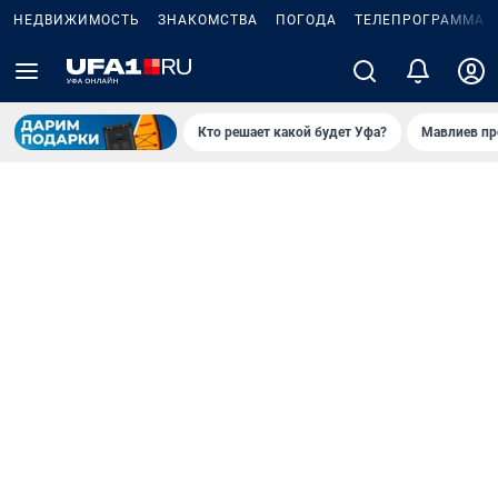
НЕДВИЖИМОСТЬ
ЗНАКОМСТВА
ПОГОДА
ТЕЛЕПРОГРАММА
Кто решает какой будет Уфа?
Мавлиев пр