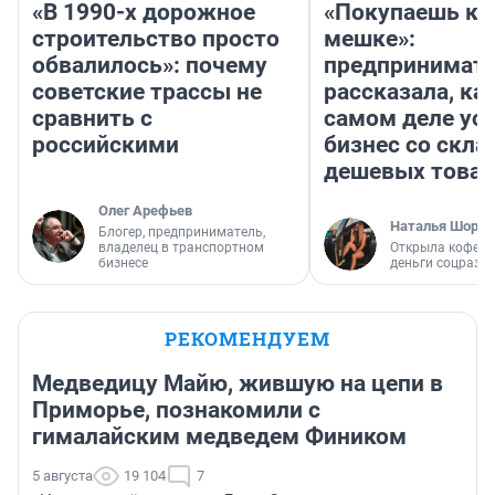
«В 1990-х дорожное
«Покупаешь ко
строительство просто
мешке»:
обвалилось»: почему
предпринимат
советские трассы не
рассказала, как
сравнить с
самом деле ус
российскими
бизнес со скл
дешевых това
Олег Арефьев
Наталья Шорох
Блогер, предприниматель,
владелец в транспортном
Открыла кофейн
бизнесе
деньги соцразв
РЕКОМЕНДУЕМ
Медведицу Майю, жившую на цепи в
Приморье, познакомили с
гималайским медведем Фиником
5 августа
19 104
7