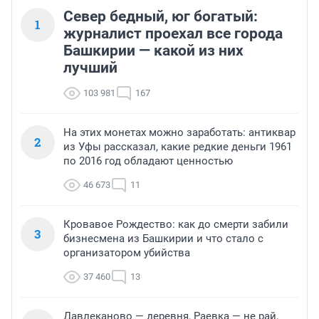
Север бедный, юг богатый:
1
журналист проехал все города
Башкирии — какой из них
лучший
103 981
167
На этих монетах можно заработать: антиквар
2
из Уфы рассказал, какие редкие деньги 1961
по 2016 год обладают ценностью
46 673
11
Кровавое Рождество: как до смерти забили
3
бизнесмена из Башкирии и что стало с
организатором убийства
37 460
13
Давлеканово — деревня, Раевка — не рай,