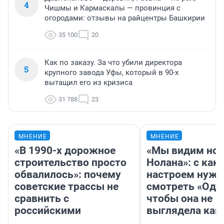
4
Чишмы и Кармаскалы — провинция с
огородами: отзывы на райцентры Башкирии
35 100
20
Как по заказу. За что убили директора
5
крупного завода Уфы, который в 90-х
вытащил его из кризиса
31 788
23
МНЕНИЕ
МНЕНИЕ
«В 1990-х дорожное
«Мы видим нов
строительство просто
Нолана»: с как
обвалилось»: почему
настроем нужн
советские трассы не
смотреть «Оди
сравнить с
чтобы она не
российскими
выглядела как