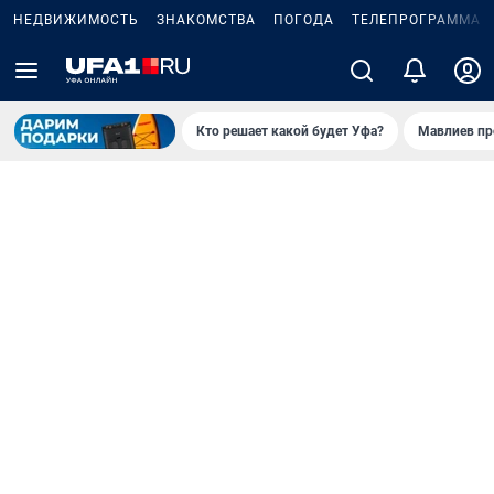
НЕДВИЖИМОСТЬ
ЗНАКОМСТВА
ПОГОДА
ТЕЛЕПРОГРАММА
Кто решает какой будет Уфа?
Мавлиев пр