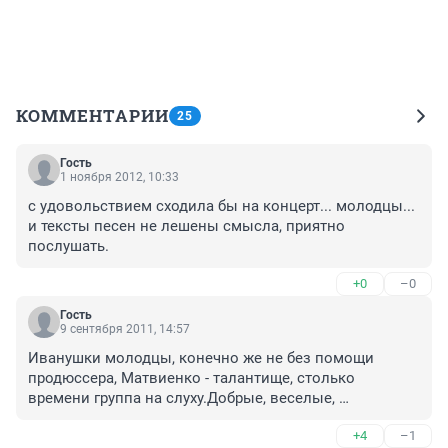
КОММЕНТАРИИ
25
Гость
1 ноября 2012, 10:33
с удовольствием сходила бы на концерт... молодцы... 
и тексты песен не лешены смысла, приятно 
послушать.
+0
–0
Гость
9 сентября 2011, 14:57
Иванушки молодцы, конечно же не без помощи 
продюссера, Матвиенко - талантище, столько 
времени группа на слуху.Добрые, веселые, 
романтичные песни. Сколько хери всякой 
+4
–1
однодневной на сцене. Моя юность,молодость 