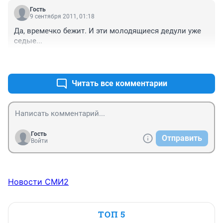
ассоциируется с ними, дочери 12 и она знает 
Гость
Иванушек - это уже показатель.Игорь Матвиенко, 
9 сентября 2011, 01:18
ребята, продолжайте нас радовать, удачи вам.
Да, времечко бежит. И эти молодящиеся дедули уже 
седые...
+0
–0
Читать все комментарии
Гость
Отправить
Войти
Новости СМИ2
ТОП 5