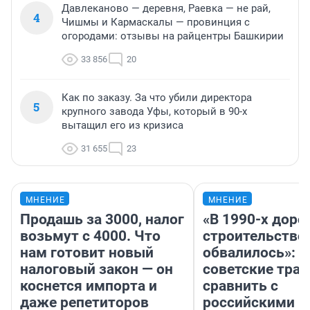
Давлеканово — деревня, Раевка — не рай,
4
Чишмы и Кармаскалы — провинция с
огородами: отзывы на райцентры Башкирии
33 856
20
Как по заказу. За что убили директора
5
крупного завода Уфы, который в 90-х
вытащил его из кризиса
31 655
23
МНЕНИЕ
МНЕНИЕ
Продашь за 3000, налог
«В 1990-х дор
возьмут с 4000. Что
строительство
нам готовит новый
обвалилось»: 
налоговый закон — он
советские трас
коснется импорта и
сравнить с
даже репетиторов
российскими