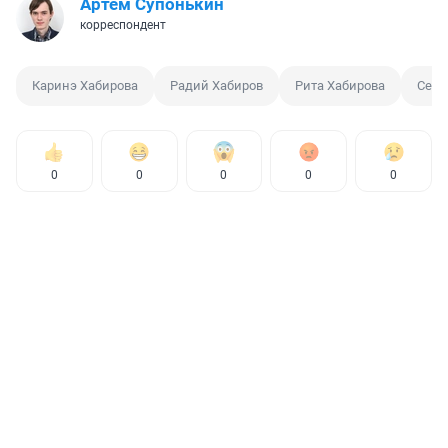
Артем Супонькин
корреспондент
Каринэ Хабирова
Радий Хабиров
Рита Хабирова
Семь
0
0
0
0
0