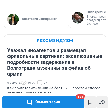
Олег Арефьев
Блогер, предпри
Анастасия Завгородняя
владелец в тра
бизнесе
РЕКОМЕНДУЕМ
Уважал иноагентов и размещал
фривольные картинки: эксклюзивные
подробности задержания в
Волгограде мужчины за фейки об
армии
5 августа
16 991
27
Как приготовить ленивые беляши — простой способ
от жительницы Барнаула
155
Комментарии
Популярный фитнес-тренер с мировым именем Света