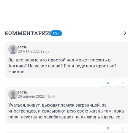
КОММЕНТАРИИ
155
Гость
28 мая 2022, 22:05
Вы все верите что простой чел может поехать в 
Англию? На какие шиши? Если родители простые? 
Наивно.

 Если родители почки или другие органы продадут. 
+0
–0
Вот тогда верю
Гость
29 апреля 2022, 15:44
Учаться, живут, выходят замуж заграницей, за 
иностранцев, и связывают всю свою жизнь там, пока 
папа. неустанно зарабатывает на их жизнь здесь, со 
второй женой и детьми, которых надо тоже неплохо 
+0
–0
содержать.