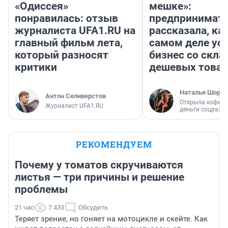
«Одиссея»
мешке»:
понравилась: отзыв
предпринимат
журналиста UFA1.RU на
рассказала, как
главный фильм лета,
самом деле ус
который разносят
бизнес со скл
критики
дешевых това
Наталья Шорох
Антон Селиверстов
Открыла кофейн
Журналист UFA1.RU
деньги соцразв
РЕКОМЕНДУЕМ
Почему у томатов скручиваются
листья — три причины и решение
проблемы
21 час
7 433
Обсудить
Теряет зрение, но гоняет на мотоцикле и скейте. Как