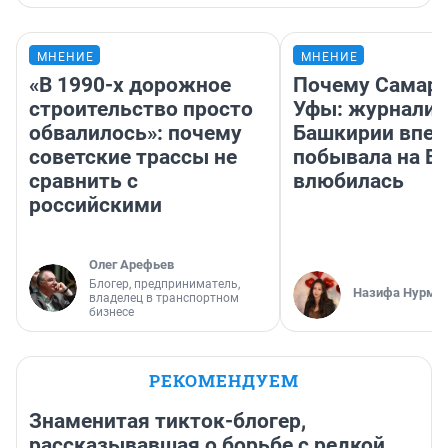
МНЕНИЕ
МНЕНИЕ
«В 1990-х дорожное
Почему Самара
строительство просто
Уфы: журналис
обвалилось»: почему
Башкирии впе
советские трассы не
побывала на Во
сравнить с
влюбилась
российскими
Олег Арефьев
Блогер, предприниматель,
Назифа Нурму
владелец в транспортном
бизнесе
РЕКОМЕНДУЕМ
Знаменитая тикток-блогер,
рассказывавшая о борьбе с редкой