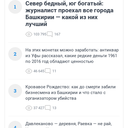
Север бедный, юг богатый:
1
журналист проехал все города
Башкирии — какой из них
лучший
103 795
167
На этих монетах можно заработать: антиквар
2
из Уфы рассказал, какие редкие деньги 1961
по 2016 год обладают ценностью
46 645
11
Кровавое Рождество: как до смерти забили
3
бизнесмена из Башкирии и что стало с
организатором убийства
37 427
13
Давлеканово — деревня, Раевка — не рай,
4