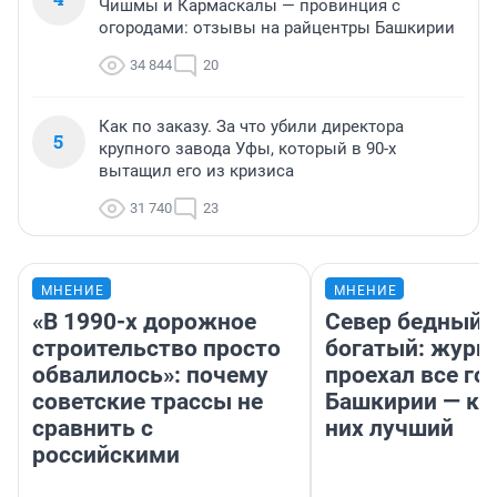
Чишмы и Кармаскалы — провинция с
огородами: отзывы на райцентры Башкирии
34 844
20
Как по заказу. За что убили директора
5
крупного завода Уфы, который в 90-х
вытащил его из кризиса
31 740
23
МНЕНИЕ
МНЕНИЕ
«В 1990-х дорожное
Север бедный,
строительство просто
богатый: журн
обвалилось»: почему
проехал все го
советские трассы не
Башкирии — ка
сравнить с
них лучший
российскими