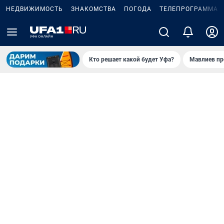
НЕДВИЖИМОСТЬ
ЗНАКОМСТВА
ПОГОДА
ТЕЛЕПРОГРАММА
Кто решает какой будет Уфа?
Мавлиев пр