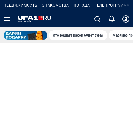
НЕДВИЖИМОСТЬ
ЗНАКОМСТВА
ПОГОДА
ТЕЛЕПРОГРАММА
Кто решает какой будет Уфа?
Мавлиев пр