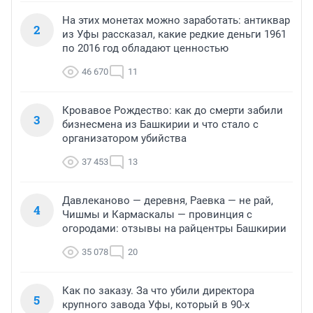
На этих монетах можно заработать: антиквар
2
из Уфы рассказал, какие редкие деньги 1961
по 2016 год обладают ценностью
46 670
11
Кровавое Рождество: как до смерти забили
3
бизнесмена из Башкирии и что стало с
организатором убийства
37 453
13
Давлеканово — деревня, Раевка — не рай,
4
Чишмы и Кармаскалы — провинция с
огородами: отзывы на райцентры Башкирии
35 078
20
Как по заказу. За что убили директора
5
крупного завода Уфы, который в 90-х