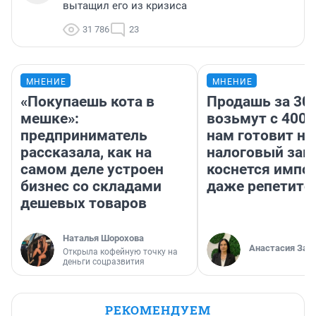
вытащил его из кризиса
31 786
23
МНЕНИЕ
МНЕНИЕ
«Покупаешь кота в
Продашь за 300
мешке»:
возьмут с 4000
предприниматель
нам готовит н
рассказала, как на
налоговый зако
самом деле устроен
коснется импор
бизнес со складами
даже репетито
дешевых товаров
Наталья Шорохова
Анастасия Зав
Открыла кофейную точку на
деньги соцразвития
РЕКОМЕНДУЕМ