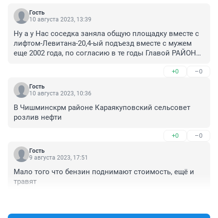
Гость
10 августа 2023, 13:39
Ну а у Нас соседка заняла общую площадку вместе с 
лифтом-Левитана-20,4-ый подъезд вместе с мужем 
еще 2002 года, по согласию в те годы Главой РАЙОНА-
Зыфар Хакимовым-который даже и понятие не имеет 
+0
–0
и не ИМЕЕТ ПРАВА дать согласия по этому желанию у 
этих соседи.Ушло письмо Прокуратуру Города и 
Гость
Дёмского района-штраф через судом Демского 
10 августа 2023, 10:36
района не менее 150,000 рублей и возмещение вреда 
В Чишминскрм районе Караякуповский сельсовет 
соседям.-лифте Самому.И самое главное не оплата за 
розлив нефти
огражденную площадку 18 к/в метра с 2002 года.Ну а 
того З. Хакимова в 71 году жизни за взятки наверное 
+0
–0
в тюрьму.
Гость
9 августа 2023, 17:51
Мало того что бензин поднимают стоимость, ещё и 
травят
+1
–0