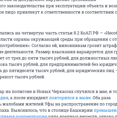
го законодательства при эксплуатации объекта и воз
е лицо привлекут к ответственности в соответствии с
лались на четвертую часть статьи 8.2 КоАП РФ — «Нес
бласти охраны окружающей среды при обращении с о
 потребления». Согласно ей, виновникам грозит штра
е деятельности. Размер взыскания варьируется: для 
ет от трех до пяти тысяч рублей, для должностных ли
рока тысяч рублей, для предпринимателей без юридич
ка до пятидесяти тысяч рублей, для юридических лиц 
рехсот тысяч рублей.
 на полигоне в Новых Черкассах случился в мае, и то
 дня
, а после инцидент
повторился в июне
. Оба раза
 жалобами жителей Уфы на распространение по город
паха. Выяснилось, что в столице Башкирии
превышен
устимая концентрация
ряда вредных веществ, однако