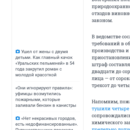
природоохранно
отходов виновно
законом.
В ведомстве сос
требований в о
производства и
Ушел от жены с двумя
приостановлени
детьми. Как главный качок
«Уральских пельменей» в 54
штраф составля
года закрутил роман с
двадцати до со
молодой красоткой
лица — от соро
трехсот до четы
«Они игнорируют правила»:
уфимцы возмутились
пожарными, которые
Напомним, пожар
заливали бензин в канистры
тушили четыре
сопровождались
«Нет некрасивых городов,
химического за
есть недофинансированные».
предельно доп