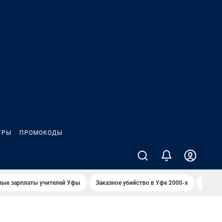
ГРЫ
ПРОМОКОДЫ
ные зарплаты учителей Уфы
Заказное убийство в Уфе 2000-х
Каким