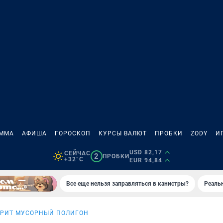
АММА
АФИША
ГОРОСКОП
КУРСЫ ВАЛЮТ
ПРОБКИ
ZODY
И
USD 82,17
СЕЙЧАС
2
ПРОБКИ
+32°C
EUR 94,84
Все еще нельзя заправляться в канистры?
Реаль
ОРИТ МУСОРНЫЙ ПОЛИГОН