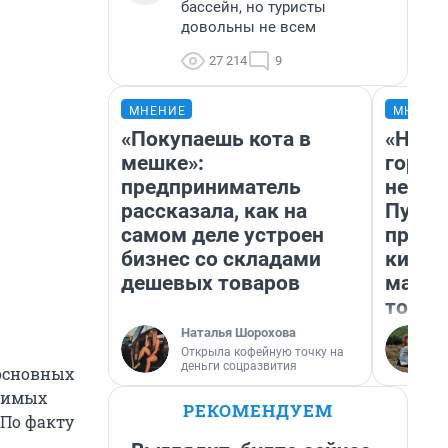
бассейн, но туристы
довольны не всем
27 214
9
МНЕНИЕ
МНЕНИ
«Покупаешь кота в
«Нет 
мешке»:
городо
предприниматель
недоф
рассказала, как на
Путеш
самом деле устроен
проех
бизнес со складами
килом
дешевых товаров
машин
того
Наталья Шорохова
Открыла кофейную точку на
деньги соцразвития
основных
тимых
РЕКОМЕНДУЕМ
 По факту