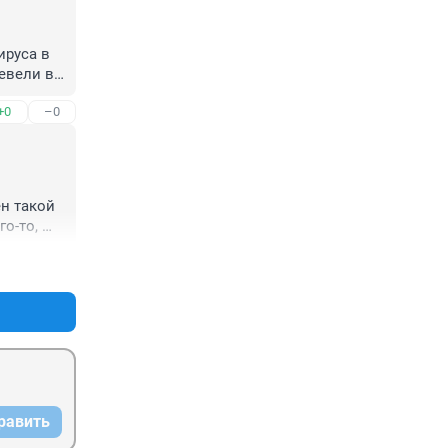
руса в 
вели в 
+0
–0
н такой 
о-то, 
 
+0
–0
равить