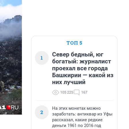
ТОП 5
Север бедный, юг
1
богатый: журналист
проехал все города
Башкирии — какой из
них лучший
105 225
167
На этих монетах можно
2
заработать: антиквар из Уфы
рассказал, какие редкие
деньги 1961 по 2016 год