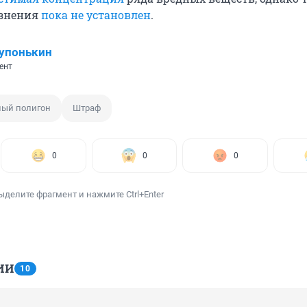
язнения
пока не установлен
.
упонькин
ент
ный полигон
Штраф
0
0
0
ыделите фрагмент и нажмите Ctrl+Enter
ИИ
10