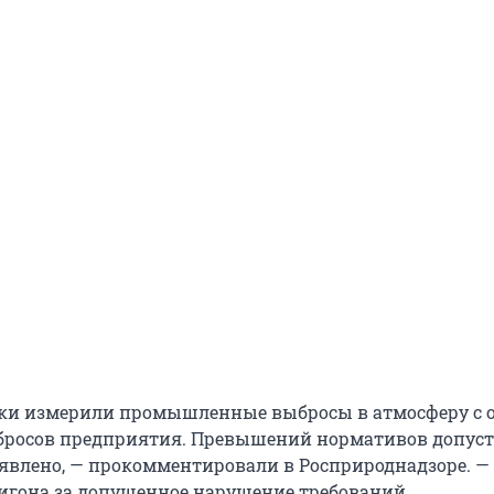
рки измерили промышленные выбросы в атмосферу с 
бросов предприятия. Превышений нормативов допус
явлено, — прокомментировали в Росприроднадзоре. —
игона за допущенное нарушение требований