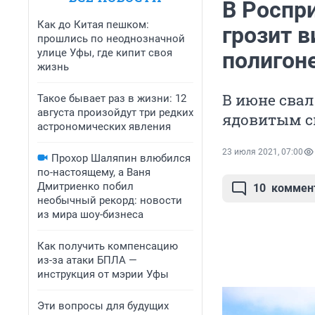
В Роспр
Как до Китая пешком:
грозит 
прошлись по неоднозначной
улице Уфы, где кипит своя
полигон
жизнь
В июне сва
Такое бывает раз в жизни: 12
августа произойдут три редких
ядовитым 
астрономических явления
23 июля 2021, 07:00
Прохор Шаляпин влюбился
по-настоящему, а Ваня
Дмитриенко побил
10
коммен
необычный рекорд: новости
из мира шоу-бизнеса
Как получить компенсацию
из-за атаки БПЛА —
инструкция от мэрии Уфы
Эти вопросы для будущих