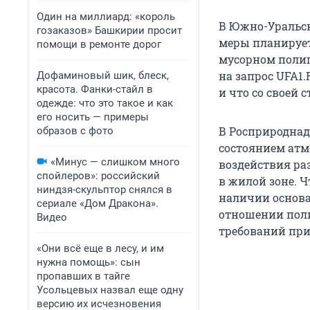
Один на миллиард: «король
В Южно-Уральск
гозаказов» Башкирии просит
меры планируе
помощи в ремонте дорог
мусорном полиго
на запрос UFA1
Дофаминовый шик, блеск,
красота. Фанки-стайл в
и что со своей
одежде: что это такое и как
его носить — примеры
В Росприроднад
образов с фото
состоянием атм
«Минус — слишком много
воздействия ра
спойлеров»: российский
в жилой зоне. Ч
ниндзя-скульптор снялся в
наличии основа
сериале «Дом Дракона».
отношении поли
Видео
требований при
«Они всё еще в лесу, и им
нужна помощь»: сын
пропавших в тайге
Усольцевых назвал еще одну
версию их исчезновения