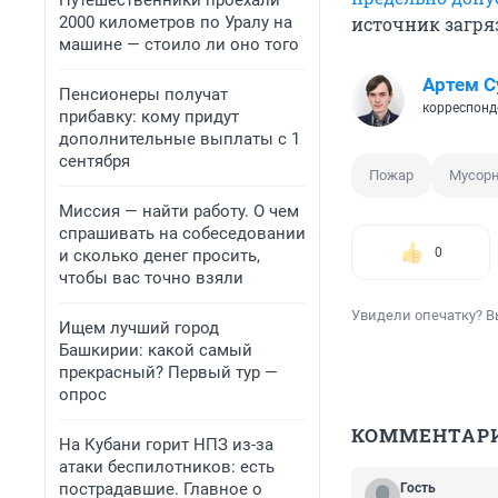
Путешественники проехали
2000 километров по Уралу на
источник загр
машине — стоило ли оно того
Артем С
Пенсионеры получат
корреспонд
прибавку: кому придут
дополнительные выплаты с 1
сентября
Пожар
Мусор
Миссия — найти работу. О чем
спрашивать на собеседовании
0
и сколько денег просить,
чтобы вас точно взяли
Увидели опечатку? В
Ищем лучший город
Башкирии: какой самый
прекрасный? Первый тур —
опрос
КОММЕНТАР
На Кубани горит НПЗ из-за
атаки беспилотников: есть
пострадавшие. Главное о
Гость