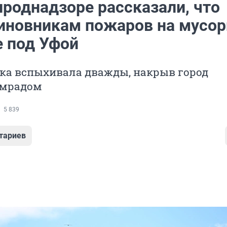
ироднадзоре рассказали, что
виновникам пожаров на мусо
е под Уфой
лка вспыхивала дважды, накрыв город
смрадом
5 839
тариев