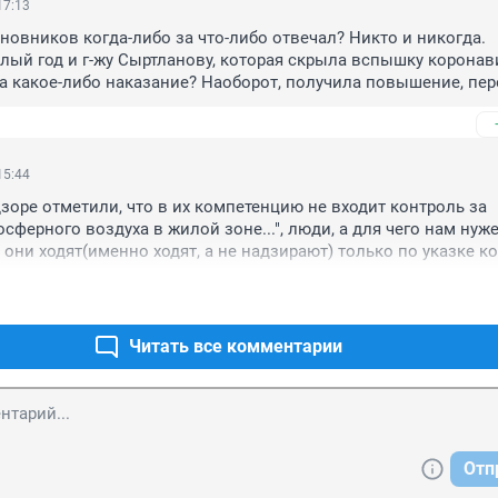
17:13
иновников когда-либо за что-либо отвечал? Никто и никогда. 
ый год и г-жу Сыртланову, которая скрыла вспышку коронави
а какое-либо наказание? Наоборот, получила повышение, пере
зде так.
15:44
зоре отметили, что в их компетенцию не входит контроль за 
сферного воздуха в жилой зоне...", люди, а для чего нам нуже
 они ходят(именно ходят, а не надзирают) только по указке ког
апных проверок? А ваши плановые проверки по срокам за год
аранее готовятся к этому.
Читать все комментарии
Отп