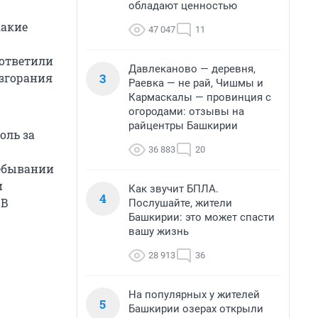
обладают ценностью
какие
47 047
11
 ответили
Давлеканово — деревня,
3
озгорания
Раевка — не рай, Чишмы и
Кармаскалы — провинция с
огородами: отзывы на
райцентры Башкирии
оль за
36 883
20
ребывании
и
Как звучит БПЛА.
4
 В
Послушайте, жители
Башкирии: это может спасти
вашу жизнь
28 913
36
На популярных у жителей
5
Башкирии озерах открыли