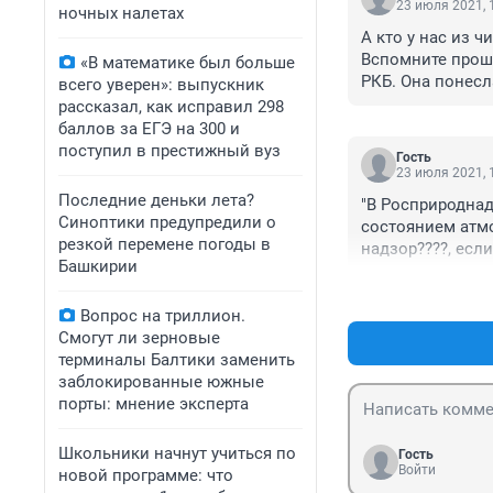
23 июля 2021, 
ночных налетах
А кто у нас из ч
Вспомните прошл
«В математике был больше
РКБ. Она понесл
всего уверен»: выпускник
Москву. Все и ве
рассказал, как исправил 298
баллов за ЕГЭ на 300 и
поступил в престижный вуз
Гость
23 июля 2021, 
Последние деньки лета?
"В Росприроднад
Синоптики предупредили о
состоянием атмо
резкой перемене погоды в
надзор????, если
Башкирии
почему нет внез
известны и все з
Вопрос на триллион.
Смогут ли зерновые
терминалы Балтики заменить
заблокированные южные
порты: мнение эксперта
Школьники начнут учиться по
Гость
Войти
новой программе: что