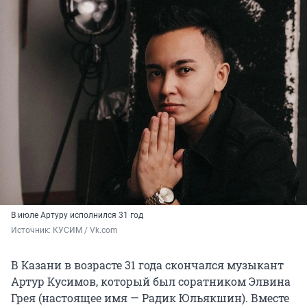
В июле Артуру исполнился 31 год
Источник: 
КУСИМ / Vk.com
В Казани в возрасте 31 года скончался музыкант
Артур Кусимов, который был соратником Элвина
Грея (настоящее имя — Радик Юльякшин). Вместе