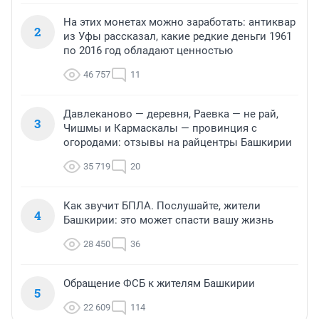
На этих монетах можно заработать: антиквар
2
из Уфы рассказал, какие редкие деньги 1961
по 2016 год обладают ценностью
46 757
11
Давлеканово — деревня, Раевка — не рай,
3
Чишмы и Кармаскалы — провинция с
огородами: отзывы на райцентры Башкирии
35 719
20
Как звучит БПЛА. Послушайте, жители
4
Башкирии: это может спасти вашу жизнь
28 450
36
Обращение ФСБ к жителям Башкирии
5
22 609
114