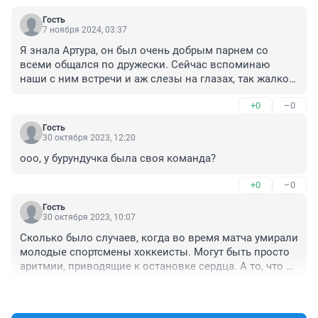
Гость
7 ноября 2024, 03:37
Я знала Артура, он был очень добрым парнем со 
всеми общался по дружески. Сейчас вспоминаю 
наши с ним встречи и аж слезы на глазах, так жалко. 
Вернуть бы время когда он был ещё жив😢 

+0
–0
Не знаю как другие люди , но я сохраню память о нём 
в своём сердце
Гость
30 октября 2023, 12:20
ооо, у бурундучка была своя команда?
+0
–0
Гость
30 октября 2023, 10:07
Сколько было случаев, когда во время матча умирали 
молодые спортсмены хоккеисты. Могут быть просто 
аритмии, приводящие к остановке сердца. А то, что 
ребята музыканты употребляют алкоголь, выступают 
+0
–0
на корпоративах, всем известно. 

В любом случае, не бросайте грязь в человека. А то 