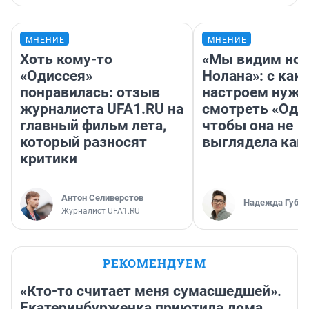
МНЕНИЕ
МНЕНИЕ
Хоть кому-то
«Мы видим нов
«Одиссея»
Нолана»: с как
понравилась: отзыв
настроем нужн
журналиста UFA1.RU на
смотреть «Оди
главный фильм лета,
чтобы она не
который разносят
выглядела как
критики
Антон Селиверстов
Надежда Губар
Журналист UFA1.RU
РЕКОМЕНДУЕМ
«Кто-то считает меня сумасшедшей».
Екатеринбурженка приютила дома