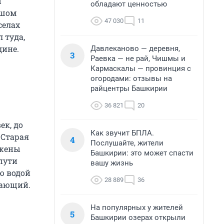
ы
обладают ценностью
ьшом
47 030
11
селах
 туда,
дине.
Давлеканово — деревня,
3
Раевка — не рай, Чишмы и
Кармаскалы — провинция с
огородами: отзывы на
райцентры Башкирии
36 821
20
ек, до
Как звучит БПЛА.
 Старая
4
Послушайте, жители
ужены
Башкирии: это может спасти
пути
вашу жизнь
ю водой
28 889
36
вающий.
На популярных у жителей
5
Башкирии озерах открыли