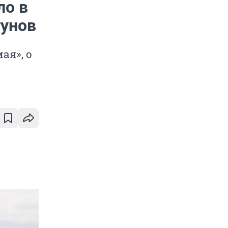
ло в
тунов
ая», о