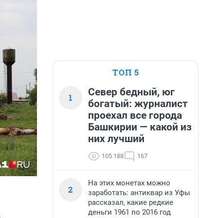
ТОП 5
Север бедный, юг
1
богатый: журналист
проехал все города
Башкирии — какой из
них лучший
105 188
167
На этих монетах можно
2
заработать: антиквар из Уфы
рассказал, какие редкие
деньги 1961 по 2016 год