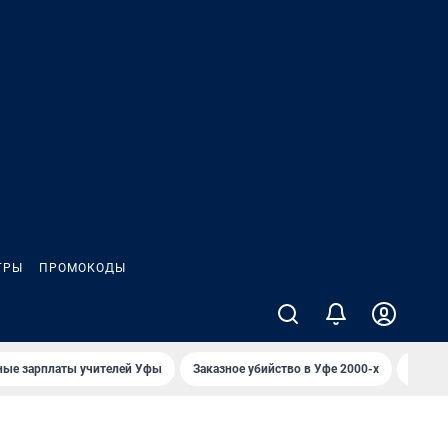
ГРЫ
ПРОМОКОДЫ
ные зарплаты учителей Уфы
Заказное убийство в Уфе 2000-х
Каким