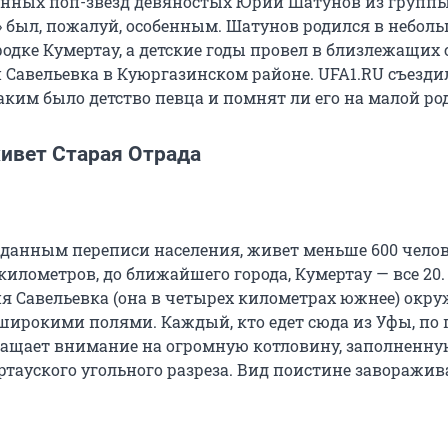
енных поп-звезд девяностых Юрий Шатунов из групп
 был, пожалуй, особенным. Шатунов родился в небол
одке Кумертау, а детские годы провел в близлежащих 
 Савельевка в Куюргазинском районе. UFA1.RU съездил
аким было детство певца и помнят ли его на малой ро
живет Старая Отрада
о данным переписи населения, живет меньше 600 челов
километров, до ближайшего города, Кумертау — все 20.
ня Савельевка (она в четырех километрах южнее) окр
рокими полями. Каждый, кто едет сюда из Уфы, по 
ращает внимание на огромную котловину, заполненну
ртауского угольного разреза. Вид поистине заворажи