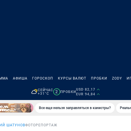
АММА
АФИША
ГОРОСКОП
КУРСЫ ВАЛЮТ
ПРОБКИ
ZODY
И
USD 82,17
СЕЙЧАС
2
ПРОБКИ
+31°C
EUR 94,84
Все еще нельзя заправляться в канистры?
Реаль
ИЙ ШАТУНОВ
ФОТОРЕПОРТАЖ