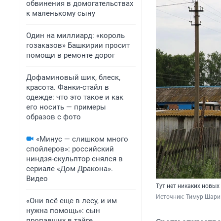
обвинения в домогательствах
к маленькому сыну
Один на миллиард: «король
гозаказов» Башкирии просит
помощи в ремонте дорог
Дофаминовый шик, блеск,
красота. Фанки-стайл в
одежде: что это такое и как
его носить — примеры
образов с фото
«Минус — слишком много
спойлеров»: российский
ниндзя-скульптор снялся в
сериале «Дом Дракона».
Видео
Тут нет никаких новых
Источник: 
Тимур Шари
«Они всё еще в лесу, и им
нужна помощь»: сын
пропавших в тайге