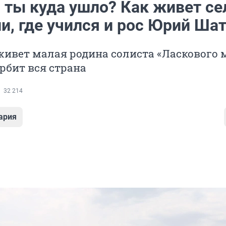
 ты куда ушло? Как живет се
и, где учился и рос Юрий Ша
живет малая родина солиста «Ласкового м
рбит вся страна
32 214
ария