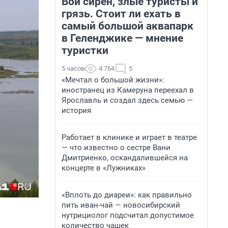
Вой сирен, злые туристы и
грязь. Стоит ли ехать в
самый большой аквапарк
в Геленджике — мнение
туристки
5 часов
4 764
5
«Мечтал о большой жизни»:
иностранец из Камеруна переехал в
Ярославль и создал здесь семью —
история
Работает в клинике и играет в театре
— что известно о сестре Вани
Дмитриенко, оскандалившейся на
концерте в «Лужниках»
«Вплоть до диареи»: как правильно
пить иван-чай — новосибирский
нутрициолог подсчитал допустимое
количество чашек