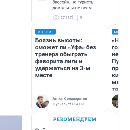
бассейн, но туристы
довольны не всем
27 137
9
МНЕНИЕ
МНЕНИ
Боязнь высоты:
«Нет 
сможет ли «Уфа» без
городо
тренера обыграть
недоф
фаворита лиги и
Путеш
удержаться на 3-м
проех
месте
килом
машин
того
Антон Селиверстов
Журналист UFA1.RU
РЕКОМЕНДУЕМ