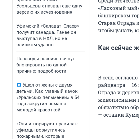
Среди отечеств
Усольцевых назвал еще одну
«Ласковый май»
версию их исчезновения
башкирском гор
Старая Отрада и
Уфимский «Салават Юлаев»
чтобы узнать, к
получит канадца. Ранее он
выступал в НХЛ, но не
слишком удачно
Как сейчас 
Переводы россиян начнут
блокировать по одной
причине: подробности
В селе, согласн
райцентра — 16 
Ушел от жены с двумя
детьми. Как главный качок
Отрада и дерев
«Уральских пельменей» в 54
живописными ши
года закрутил роман с
обязательно об
молодой красоткой
— останки Куме
«Они игнорируют правила»:
уфимцы возмутились
пожарными, которые