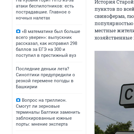
На Кубани горит НПЗ из-за
История Старой
атаки беспилотников: есть
пунктов по всей
пострадавшие. Главное о
свиноферма, лю
ночных налетах
популярностью 
местные жител
«В математике был больше
хозяйственные 
всего уверен»: выпускник
рассказал, как исправил 298
баллов за ЕГЭ на 300 и
поступил в престижный вуз
Последние деньки лета?
Синоптики предупредили о
резкой перемене погоды в
Башкирии
Вопрос на триллион.
Смогут ли зерновые
терминалы Балтики заменить
заблокированные южные
порты: мнение эксперта