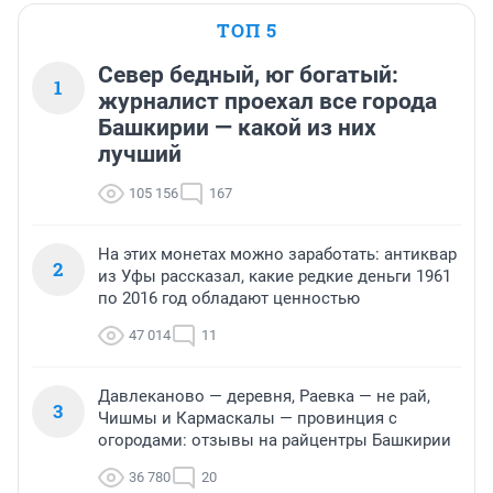
ТОП 5
Север бедный, юг богатый:
1
журналист проехал все города
Башкирии — какой из них
лучший
105 156
167
На этих монетах можно заработать: антиквар
2
из Уфы рассказал, какие редкие деньги 1961
по 2016 год обладают ценностью
47 014
11
Давлеканово — деревня, Раевка — не рай,
3
Чишмы и Кармаскалы — провинция с
огородами: отзывы на райцентры Башкирии
36 780
20