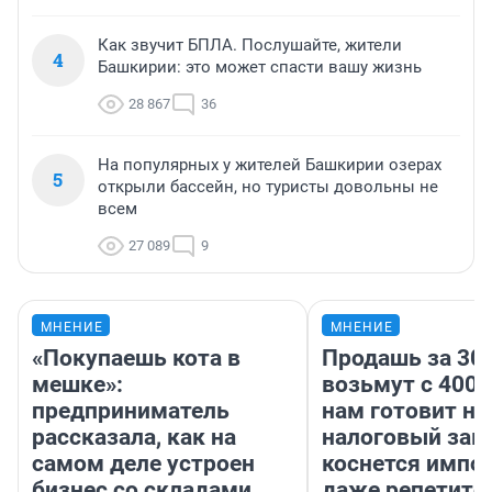
Как звучит БПЛА. Послушайте, жители
4
Башкирии: это может спасти вашу жизнь
28 867
36
На популярных у жителей Башкирии озерах
5
открыли бассейн, но туристы довольны не
всем
27 089
9
МНЕНИЕ
МНЕНИЕ
«Покупаешь кота в
Продашь за 300
мешке»:
возьмут с 4000
предприниматель
нам готовит н
рассказала, как на
налоговый зако
самом деле устроен
коснется импор
бизнес со складами
даже репетито