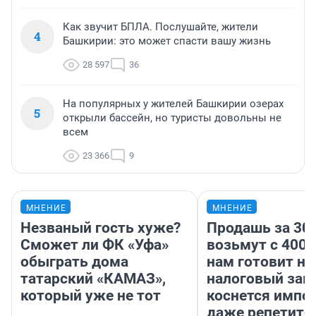
Как звучит БПЛА. Послушайте, жители
4
Башкирии: это может спасти вашу жизнь
28 597
36
На популярных у жителей Башкирии озерах
5
открыли бассейн, но туристы довольны не
всем
23 366
9
МНЕНИЕ
МНЕНИЕ
Незваный гость хуже?
Продашь за 300
Сможет ли ФК «Уфа»
возьмут с 4000
обыграть дома
нам готовит н
татарский «КАМАЗ»,
налоговый зако
который уже не тот
коснется импор
даже репетито