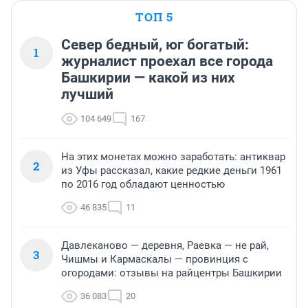
ТОП 5
Север бедный, юг богатый:
1
журналист проехал все города
Башкирии — какой из них
лучший
104 649
167
На этих монетах можно заработать: антиквар
2
из Уфы рассказал, какие редкие деньги 1961
по 2016 год обладают ценностью
46 835
11
Давлеканово — деревня, Раевка — не рай,
3
Чишмы и Кармаскалы — провинция с
огородами: отзывы на райцентры Башкирии
36 083
20