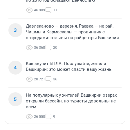
по 2016 год обладают ценностью
46 909
11
Давлеканово — деревня, Раевка — не рай,
3
Чишмы и Кармаскалы — провинция с
огородами: отзывы на райцентры Башкирии
36 368
20
Как звучит БПЛА. Послушайте, жители
4
Башкирии: это может спасти вашу жизнь
28 721
36
На популярных у жителей Башкирии озерах
5
открыли бассейн, но туристы довольны не
всем
26 550
9