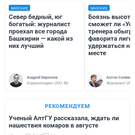
МНЕНИЕ
МНЕНИЕ
Север бедный, юг
Боязнь высоты
богатый: журналист
сможет ли «Уфа
проехал все города
тренера обыгр
Башкирии — какой из
фаворита лиги 
них лучший
удержаться на
месте
Андрей Бирюков
Антон Селивер
Корреспондент UFA1.RU
Журналист UFA1
РЕКОМЕНДУЕМ
Ученый АлтГУ рассказала, ждать ли
нашествия комаров в августе