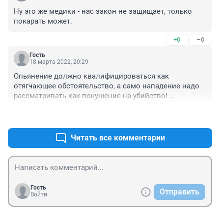
Ну это же медики - нас закон не защищает, только 
покарать может.
+0
–0
Гость
18 марта 2022, 20:29
Опьянение должно квалифицироваться как 
отягчающее обстоятельство, а само нападение надо 
рассматривать как покушение на убийство! 
Наказание за такое "хулиганство" должно начинаться 
+0
–0
от 5 лет реального лишения свободы с компенсацией 
с шестью нулями!!!
Читать все комментарии
Гость
Отправить
Войти