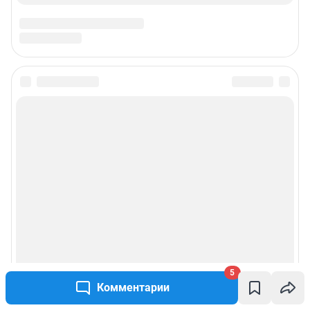
juristchel@shkulev.ru
Техподдержка:
help@shkulev.ru
Связаться с отделом продаж: моб. 8 (992) 212-32-74, раб. 8 800 2000-383,
доб. 3614,
reklamangs@shkulev.ru
Редакция сайта не несет ответственности за достоверность
информации, содержащейся в рекламных объявлениях.
Информация об ограничениях
Политика использования cookies
Рекомендательные системы
Политика конфиденциальности и обработки персональных данных и
правила использования сайта
Пользовательское соглашение сервиса «Подписка без баннерной
рекламы»
5
Комментарии
© ООО «Сеть городских порталов»