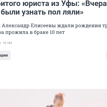
битого юриста из Уфы: «Вчер
были узнать пол ляли»
и Александр Елисеевы ждали рождения т
ра прожила в браке 10 лет
10 184
ария