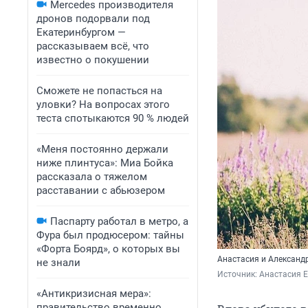
Mercedes производителя
дронов подорвали под
Екатеринбургом —
рассказываем всё, что
известно о покушении
Сможете не попасться на
уловки? На вопросах этого
теста спотыкаются 90 % людей
«Меня постоянно держали
ниже плинтуса»: Миа Бойка
рассказала о тяжелом
расставании с абьюзером
Паспарту работал в метро, а
Фура был продюсером: тайны
«Форта Боярд», о которых вы
Анастасия и Александ
не знали
Источник: 
Анастасия Е
«Антикризисная мера»:
правительство временно