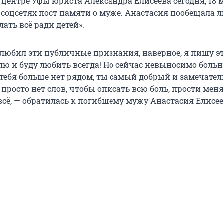
 центре Уфы юриста Александра Елисеева сегодня, 18 м
 соцсетях пост памяти о муже. Анастасия пообещала 
лать всё ради детей».
е любил эти публичные признания, наверное, я пишу э
блю и буду любить всегда! Но сейчас невыносимо больн
о тебя больше нет рядом, ты самый добрый и замечате
 просто нет слов, чтобы описать всю боль, прости меня
всё, — обратилась к погибшему мужу Анастасия Елисее