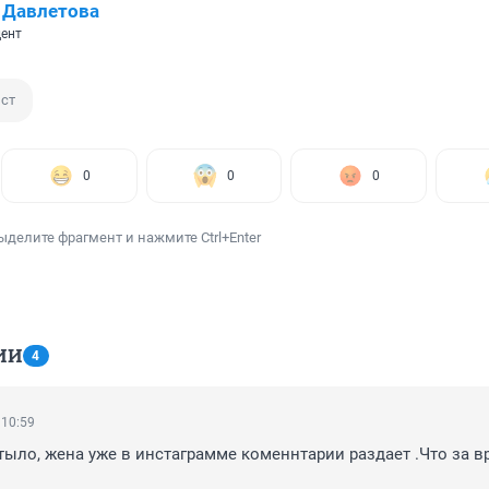
 Давлетова
ент
ст
0
0
0
ыделите фрагмент и нажмите Ctrl+Enter
ИИ
4
 10:59
тыло, жена уже в инстаграмме коменнтарии раздает .Что за вр