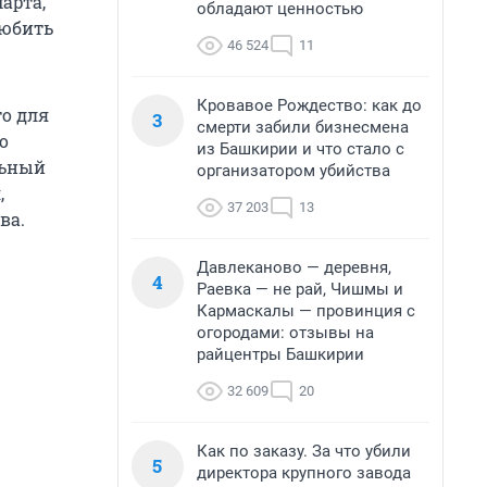
арта,
обладают ценностью
любить
46 524
11
Кровавое Рождество: как до
то для
3
смерти забили бизнесмена
о
из Башкирии и что стало с
льный
организатором убийства
,
37 203
13
ва.
Давлеканово — деревня,
4
Раевка — не рай, Чишмы и
Кармаскалы — провинция с
огородами: отзывы на
райцентры Башкирии
32 609
20
Как по заказу. За что убили
5
директора крупного завода