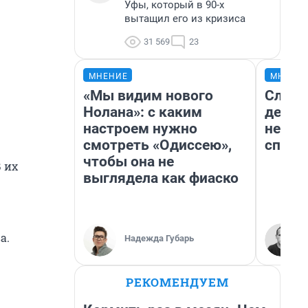
Уфы, который в 90-х
вытащил его из кризиса
31 569
23
МНЕНИЕ
МНЕНИ
«Мы видим нового
Словн
Нолана»: с каким
дерев
настроем нужно
непри
смотреть «Одиссею»,
спутн
чтобы она не
В их
выглядела как фиаско
.
а.
Надежда Губарь
РЕКОМЕНДУЕМ