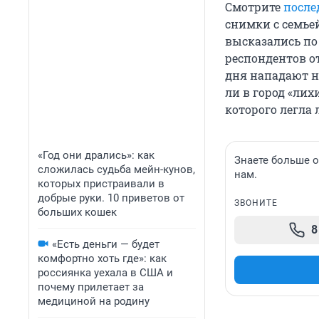
Смотрите
после
снимки с семьей
высказались по
респондентов о
дня нападают н
ли в город «лих
которого легла
«Год они дрались»: как
Знаете больше 
сложилась судьба мейн-кунов,
нам.
которых пристраивали в
добрые руки. 10 приветов от
ЗВОНИТЕ
больших кошек
8
«Есть деньги — будет
комфортно хоть где»: как
россиянка уехала в США и
почему прилетает за
медициной на родину