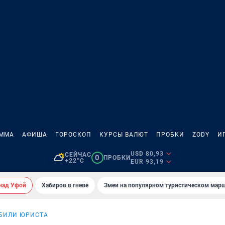
АММА
АФИША
ГОРОСКОП
КУРСЫ ВАЛЮТ
ПРОБКИ
ZODY
И
USD 80,93
СЕЙЧАС
0
ПРОБКИ
+22°C
EUR 93,19
над Уфой
Хабиров в гневе
Змеи на популярном туристическом мар
УБИЛИ ЮРИСТА