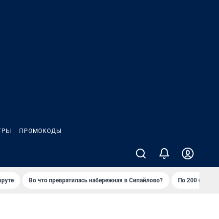
ГРЫ
ПРОМОКОДЫ
шруте
Во что превратилась набережная в Сипайлово?
По 200 баллов