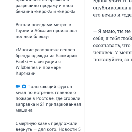
Вдова убитого в
разрешило продажу и ввоз
опубликовала в
бензина «Евро-2» и «Евро-3»
его вечно и «сде
Встали поездами метро: в
Грузии и Абхазии произошел
— Я знаю, ты н
полный блэкаут
себя, я тебя лю
осознавать, чт
«Многие разорятся»: селлер
человек. У меня
бренда одежды из Башкирии
пожалуйста, за 
Paetki — о ситуации с
Wildberries и примере
Киргизии
Полыхающий фургон
мчал по встречке: главное о
пожаре в Ростове, где сгорели
заправка и 21 припаркованная
машина
Смертную казнь предложили
вернуть — для кого. Новости 5