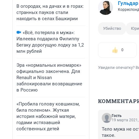
Гульдар
В огородах, на дачах и в горах:
Корреспонд
странных пауков стали
находить в селах Башкирии
Убийство
Юри
«Всё, потеряла я мужа»:
Ивлеева подарила Филиппу
Бегаку дорогущую лодку за 1,2
0
млн рублей
Эра «нормальных иномарок»
Увидели опечатку? В
официально закончена. Для
Renault и Nissan
заблокировали возвращение
в Россию
КОММЕНТАР
«Пробила голову ковшиком,
била поленом». Жуткая
история набожной матери,
Гость
19 марта 2021,
годами истязавшей
собственных детей
Тело мужа не ос
такое.