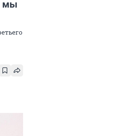
а мы
ретьего