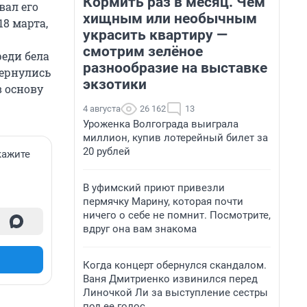
Кормить раз в месяц. Чем
вал его
хищным или необычным
18 марта,
украсить квартиру —
смотрим зелёное
реди бела
разнообразие на выставке
вернулись
экзотики
в основу
4 августа
26 162
13
Уроженка Волгограда выиграла
миллион, купив лотерейный билет за
20 рублей
кажите
В уфимский приют привезли
пермячку Марину, которая почти
ничего о себе не помнит. Посмотрите,
вдруг она вам знакома
Когда концерт обернулся скандалом.
Ваня Дмитриенко извинился перед
Линочкой Ли за выступление сестры
под ее голос