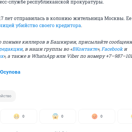
ресс-службе республиканской прокуратуры.
 17 лет отправилась в колонию жительница Москвы. Ее
чицей убийство своего кредитора
.
 о поимке киллеров в Башкирии, присылайте сообщения
 редакции
, в наши группы во «
ВКонтакте
»,
Facebook
и
ах
», а также в WhatsApp или Viber по номеру +7–987–10
 Юсупова
ийство
0
0
0