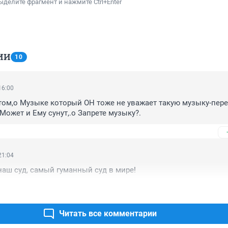
ыделите фрагмент и нажмите Ctrl+Enter
ИИ
10
16:00
том,о Музыке который ОН тоже не уважает такую музыку-перед
Может и Ему сунут,.о Запрете музыку?.
21:04
наш суд, самый гуманный суд в мире!
Читать все комментарии