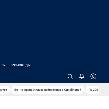
ГРЫ
ПРОМОКОДЫ
шруте
Во что превратилась набережная в Сипайлово?
По 200 баллов