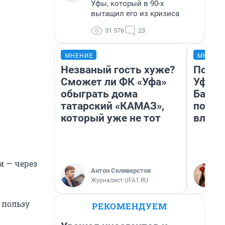
Уфы, который в 90-х
вытащил его из кризиса
31 576
23
МНЕНИЕ
МНЕНИ
Незваный гость хуже?
Почем
Сможет ли ФК «Уфа»
Уфы: 
обыграть дома
Башки
татарский «КАМАЗ»,
побыв
который уже не тот
влюби
и — через
Антон Селиверстов
Журналист UFA1.RU
 пользу
РЕКОМЕНДУЕМ