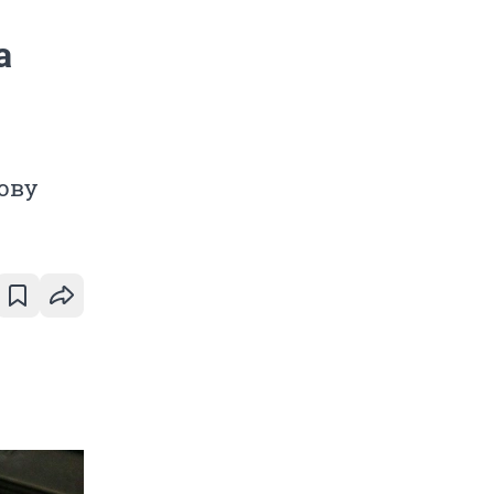
а
ову