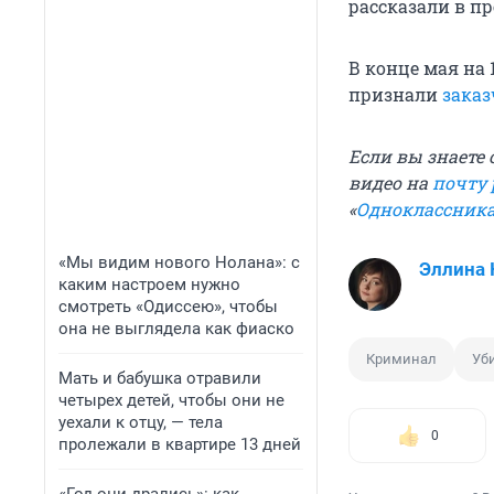
рассказали в п
В конце мая на
признали
заказ
Если вы знаете
видео на
почту
«
Одноклассник
«Мы видим нового Нолана»: с
Эллина
каким настроем нужно
смотреть «Одиссею», чтобы
она не выглядела как фиаско
Криминал
Уб
Мать и бабушка отравили
четырех детей, чтобы они не
уехали к отцу, — тела
0
пролежали в квартире 13 дней