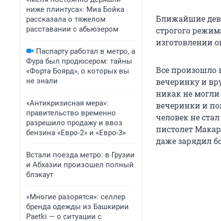
ниже плинтуса»: Миа Бойка
Ближайшие девя
рассказала о тяжелом
расставании с абьюзером
строгого режим
изготовлении о
Паспарту работал в метро, а
Фура был продюсером: тайны
Все произошло 
«Форта Боярд», о которых вы
не знали
вечеринку и вру
никак не могли 
«Антикризисная мера»:
вечеринки и по
правительство временно
человек не стал
разрешило продажу и ввоз
пистолет Макар
бензина «Евро-2» и «Евро-3»
даже зарядил б
Встали поезда метро: в Грузии
и Абхазии произошел полный
блэкаут
«Многие разорятся»: селлер
бренда одежды из Башкирии
Paetki — о ситуации с