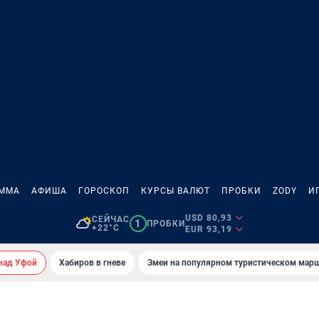
АММА
АФИША
ГОРОСКОП
КУРСЫ ВАЛЮТ
ПРОБКИ
ZODY
И
USD 80,93
СЕЙЧАС
1
ПРОБКИ
+22°C
EUR 93,19
над Уфой
Хабиров в гневе
Змеи на популярном туристическом мар