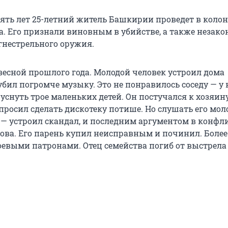
ть лет 25-летний житель Башкирии проведет в коло
а. Его признали виновным в убийстве, а также незак
гнестрельного оружия.
весной прошлого года. Молодой человек устроил дома
бил погромче музыку. Это не понравилось соседу — у 
уснуть трое маленьких детей. Он постучался к хозяин
просил сделать дискотеку потише. Но слушать его мол
 — устроил скандал, и последним аргументом в конфли
ова. Его парень купил неисправным и починил. Более 
оевыми патронами. Отец семейства погиб от выстрела 