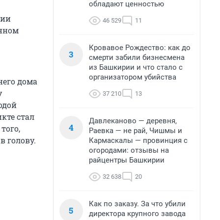
обладают ценностью
нии
46 529
11
онном
Кровавое Рождество: как до
3
смерти забили бизнесмена
из Башкирии и что стало с
организатором убийства
него дома
у
37 210
13
одой
кте стал
Давлеканово — деревня,
4
того,
Раевка — не рай, Чишмы и
в голову.
Кармаскалы — провинция с
огородами: отзывы на
райцентры Башкирии
32 638
20
Как по заказу. За что убили
5
директора крупного завода