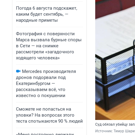
Погода 6 августа подскажет,
каким будет сентябрь, —
народные приметы
Фотография с поверхности
Марса вызвала бурные споры
в Сети — на снимке
рассмотрели «загадочного
ходящего человека»
Mercedes производителя
дронов подорвали под
Екатеринбургом —
рассказываем всё, что
известно о покушении
Сможете не попасться на
уловки? На вопросах этого
теста спотыкаются 90 % людей
Суд обязал убийцу за
Источник: 
Тимур Шари
«Меня постоянно держали