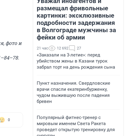
Уважал иноагентов и
размещал фривольные
картинки: эксклюзивные
подробности задержания
в Волгограде мужчины за
фейки об армии
, фото и
21 час
12 692
27
«Заказали на 3-летие»: перед
1–84–78.
убийством жены в Казани турок
забрал торт на день рождения сына
Пункт назначения. Свердловские
врачи спасли екатеринбурженку,
чудом выжившую после падения
бревен
Популярный фитнес-тренер с
0
мировым именем Света Ракета
проведет открытую тренировку для
сургутян