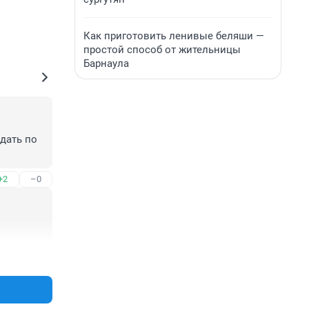
Как приготовить ленивые беляши —
простой способ от жительницы
Барнаула
ать по 
+2
–0
+0
–0