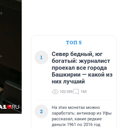
ТОП 5
Север бедный, юг
1
богатый: журналист
проехал все города
Башкирии — какой из
них лучший
102 055
165
На этих монетах можно
2
заработать: антиквар из Уфы
рассказал, какие редкие
деньги 1961 по 2016 год