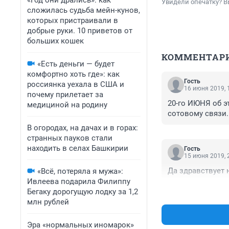
«Год они дрались»: как
Увидели опечатку? В
сложилась судьба мейн-кунов,
которых пристраивали в
добрые руки. 10 приветов от
больших кошек
КОММЕНТАР
«Есть деньги — будет
комфортно хоть где»: как
Гость
россиянка уехала в США и
16 июня 2019, 
почему прилетает за
20-го ИЮНЯ об э
медициной на родину
сотовому связи.
В огородах, на дачах и в горах:
странных пауков стали
находить в селах Башкирии
Гость
15 июня 2019, 
Да здравствует 
«Всё, потеряла я мужа»:
Ивлеева подарила Филиппу
Бегаку дорогущую лодку за 1,2
млн рублей
Эра «нормальных иномарок»