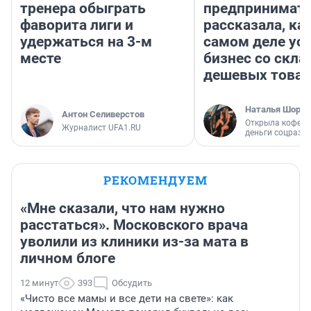
тренера обыграть
предпринимат
фаворита лиги и
рассказала, как
удержаться на 3-м
самом деле ус
месте
бизнес со скл
дешевых това
Наталья Шорох
Антон Селиверстов
Открыла кофейн
Журналист UFA1.RU
деньги соцразв
РЕКОМЕНДУЕМ
«Мне сказали, что нам нужно
расстаться». Московского врача
уволили из клиники из-за мата в
личном блоге
12 минут
393
Обсудить
«Чисто все мамы и все дети на свете»: как