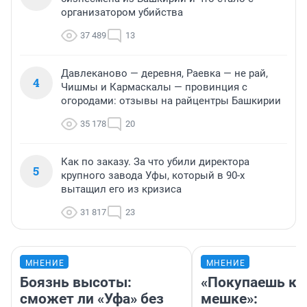
организатором убийства
37 489
13
Давлеканово — деревня, Раевка — не рай,
4
Чишмы и Кармаскалы — провинция с
огородами: отзывы на райцентры Башкирии
35 178
20
Как по заказу. За что убили директора
5
крупного завода Уфы, который в 90-х
вытащил его из кризиса
31 817
23
МНЕНИЕ
МНЕНИЕ
Боязнь высоты:
«Покупаешь ко
сможет ли «Уфа» без
мешке»: