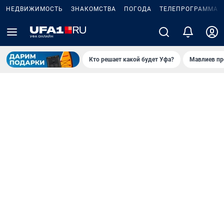
НЕДВИЖИМОСТЬ
ЗНАКОМСТВА
ПОГОДА
ТЕЛЕПРОГРАММА
Кто решает какой будет Уфа?
Мавлиев пр