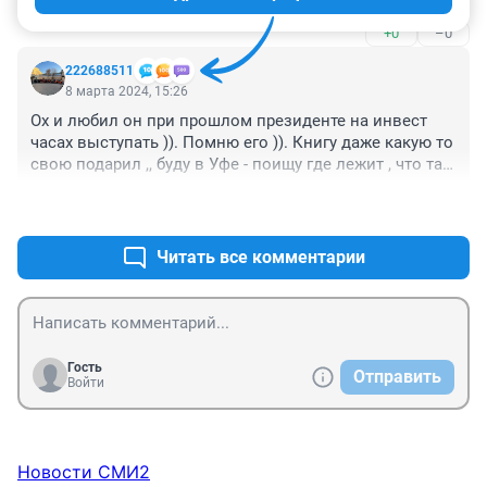
+0
–0
222688511
8 марта 2024, 15:26
Ох и любил он при прошлом президенте на инвест 
часах выступать )). Помню его )). Книгу даже какую то 
свою подарил ,, буду в Уфе - поищу где лежит , что там 
писал гляну ))
+0
–0
Читать все комментарии
Гость
Отправить
Войти
Новости СМИ2