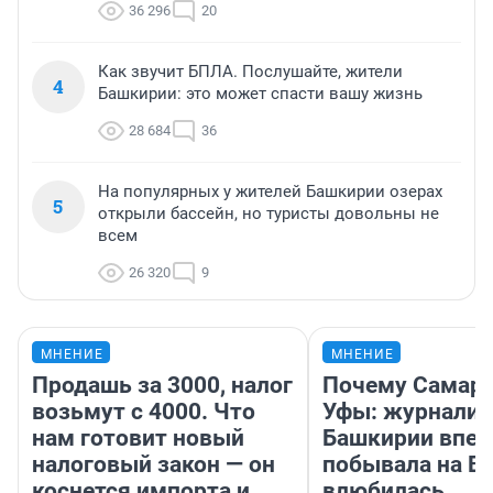
36 296
20
Как звучит БПЛА. Послушайте, жители
4
Башкирии: это может спасти вашу жизнь
28 684
36
На популярных у жителей Башкирии озерах
5
открыли бассейн, но туристы довольны не
всем
26 320
9
МНЕНИЕ
МНЕНИЕ
Продашь за 3000, налог
Почему Самара
возьмут с 4000. Что
Уфы: журналис
нам готовит новый
Башкирии впе
налоговый закон — он
побывала на Во
коснется импорта и
влюбилась