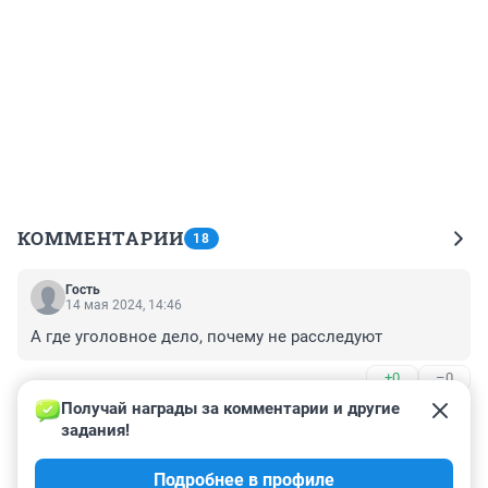
КОММЕНТАРИИ
18
Гость
14 мая 2024, 14:46
А где уголовное дело, почему не расследуют
+0
–0
Получай награды за комментарии и другие 
Гость
24 марта 2024, 00:13
задания!
На сегодняшний день всего 13% отдали... Не 
Подробнее в профиле
дождёмся мы своих денег никогда...