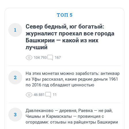
ТОП 5
Север бедный, юг богатый:
1
журналист проехал все города
Башкирии — какой из них
лучший
104 793
167
На этих монетах можно заработать: антиквар
2
из Уфы рассказал, какие редкие деньги 1961
по 2016 год обладают ценностью
46 881
11
Давлеканово — деревня, Раевка — не рай,
3
Чишмы и Кармаскалы — провинция с
огородами: отзывы на райцентры Башкирии