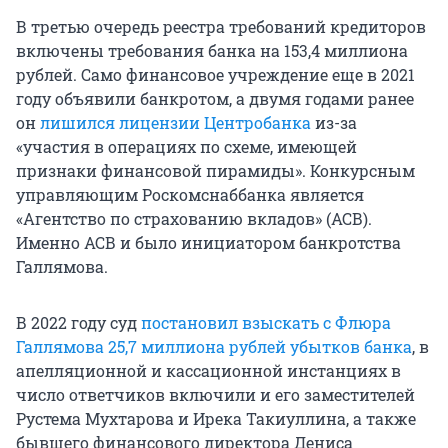
В третью очередь реестра требований кредиторов
включены требования банка на 153,4 миллиона
рублей. Само финансовое учреждение еще в 2021
году объявили банкротом, а двумя годами ранее
он
лишился лицензии Центробанка
из-за
«участия в операциях по схеме, имеющей
признаки финансовой пирамиды». Конкурсным
управляющим Роскомснаббанка является
«Агентство по страхованию вкладов» (АСВ).
Именно АСВ и было инициатором банкротства
Галлямова.
В 2022 году суд
постановил взыскать с Флюра
Галлямова 25,7 миллиона рублей убытков банка
, в
апелляционной и кассационной инстанциях в
число ответчиков включили и его заместителей
Рустема Мухтарова и Ирека Такиуллина, а также
бывшего финансового директора Дениса