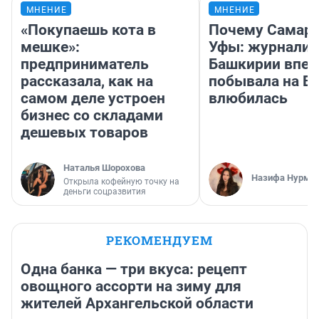
МНЕНИЕ
МНЕНИЕ
«Покупаешь кота в
Почему Самара
мешке»:
Уфы: журналис
предприниматель
Башкирии впе
рассказала, как на
побывала на Во
самом деле устроен
влюбилась
бизнес со складами
дешевых товаров
Наталья Шорохова
Назифа Нурму
Открыла кофейную точку на
деньги соцразвития
РЕКОМЕНДУЕМ
Одна банка — три вкуса: рецепт
овощного ассорти на зиму для
жителей Архангельской области