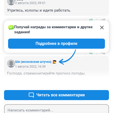
2 августа 2022, 09:01
Утритесь, холопы и идите работать.
+0
–0
Получай награды за комментарии и другие 
Гость
1 августа 2022, 17:19
задания!
Я всегда дразню народ. И потом смеюсь, живя в 
Подробнее в профиле
своих хоромах за городом.
+0
–0
Ши (московская штучка)
1 августа 2022, 16:59
Господа, отремонитируйте прогноз погоды.
+0
–0
Читать все комментарии