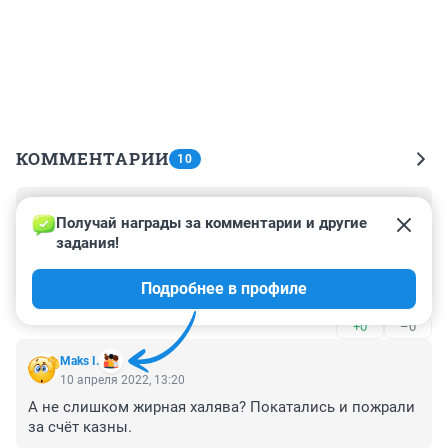
КОММЕНТАРИИ
10
Гость
10 апреля 2022, 22:59
Получай награды за комментарии и другие 
задания!
Как лихо убирают комменты. Оставляют лишь самые 
безобидные, дорога в гальках, да шлагбаум не там 
Подробнее в профиле
стоит.
+0
–0
Maks I.
10 апреля 2022, 13:20
А не слишком жирная халява? Покатались и пожрали 
за счёт казны.