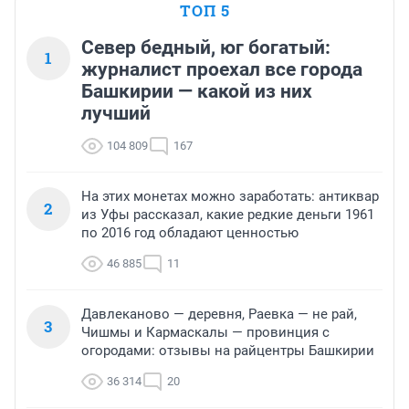
ТОП 5
Север бедный, юг богатый:
1
журналист проехал все города
Башкирии — какой из них
лучший
104 809
167
На этих монетах можно заработать: антиквар
2
из Уфы рассказал, какие редкие деньги 1961
по 2016 год обладают ценностью
46 885
11
Давлеканово — деревня, Раевка — не рай,
3
Чишмы и Кармаскалы — провинция с
огородами: отзывы на райцентры Башкирии
36 314
20