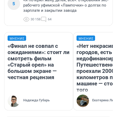
«Я потерял жену, детей, всё»: откровения экс-
5
рабочего уфимской «Лампочки» о долгах по
зарплате и закрытии завода
30 158
64
МНЕНИЕ
МНЕНИЕ
«Финал не совпал с
«Нет некрасив
ожиданиями»: стоит ли
городов, есть
смотреть фильм
недофинансиро
«Старый орел» на
Путешественн
большом экране —
проехали 2000
честная рецензия
километров по 
машине — стои
того
Надежда Губарь
Екатерина Лит