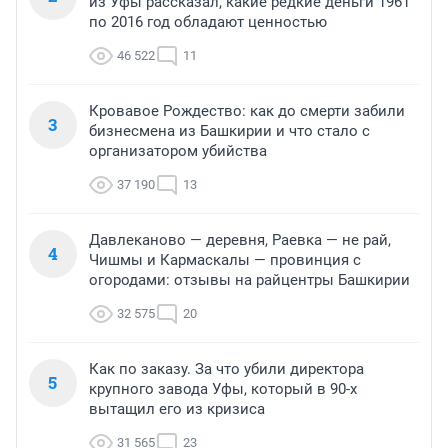
из Уфы рассказал, какие редкие деньги 1961
по 2016 год обладают ценностью
46 522
11
Кровавое Рождество: как до смерти забили
3
бизнесмена из Башкирии и что стало с
организатором убийства
37 190
13
Давлеканово — деревня, Раевка — не рай,
4
Чишмы и Кармаскалы — провинция с
огородами: отзывы на райцентры Башкирии
32 575
20
Как по заказу. За что убили директора
5
крупного завода Уфы, который в 90-х
вытащил его из кризиса
31 565
23