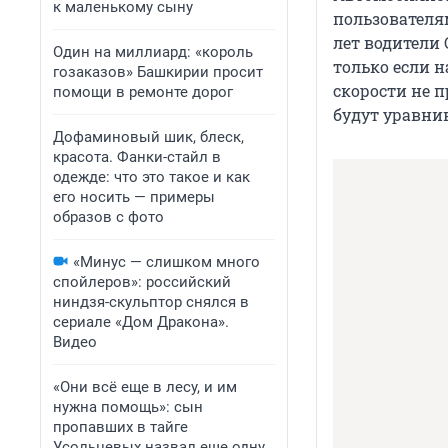
к маленькому сыну
пользователям
лет водители
Один на миллиард: «король
только если 
гозаказов» Башкирии просит
скорости не 
помощи в ремонте дорог
будут уравни
Дофаминовый шик, блеск,
красота. Фанки-стайл в
одежде: что это такое и как
его носить — примеры
образов с фото
«Минус — слишком много
спойлеров»: российский
ниндзя-скульптор снялся в
сериале «Дом Дракона».
Видео
«Они всё еще в лесу, и им
нужна помощь»: сын
пропавших в тайге
Усольцевых назвал еще одну