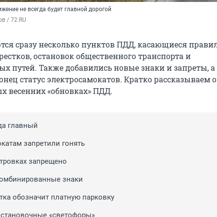
ижение не всегда будет главной дорогой
в / 72.RU
ются сразу несколько пунктов ПДД, касающиеся прави
рестков, остановок общественного транспорта и
х путей. Также добавились новые знаки и запреты, а
онец статус электросамокатов. Кратко рассказываем о
х весенних «обновках» ПДД.
гда главный
катам запретили гонять
стровках запрещено
комбинированные знаки
тка обозначит платную парковку
остановочные «светофоры»