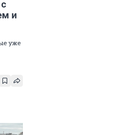
 с
ем и
ые уже