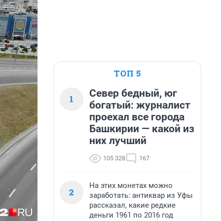
ТОП 5
Север бедный, юг
1
богатый: журналист
проехал все города
Башкирии — какой из
них лучший
105 328
167
На этих монетах можно
2
заработать: антиквар из Уфы
рассказал, какие редкие
деньги 1961 по 2016 год