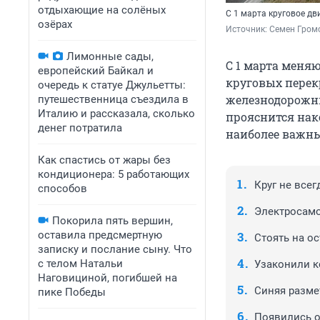
отдыхающие на солёных
C 1 марта круговое дв
озёрах
Источник: 
Семен Громо
Лимонные сады,
С 1 марта меня
европейский Байкал и
круговых перек
очередь к статуе Джульетты:
железнодорожны
путешественница съездила в
Италию и рассказала, сколько
прояснится нак
денег потратила
наиболее важны
Как спастись от жары без
кондиционера: 5 работающих
Круг не все
способов
Электросамо
Покорила пять вершин,
оставила предсмертную
Стоять на о
записку и послание сыну. Что
с телом Натальи
Узаконили 
Наговициной, погибшей на
Синяя разме
пике Победы
Появились 