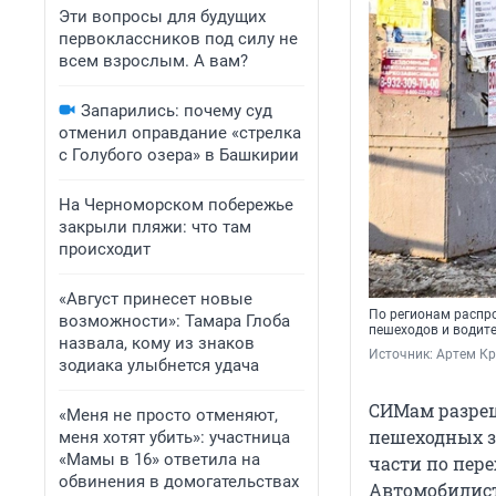
Эти вопросы для будущих
первоклассников под силу не
всем взрослым. А вам?
Запарились: почему суд
отменил оправдание «стрелка
с Голубого озера» в Башкирии
На Черноморском побережье
закрыли пляжи: что там
происходит
«Август принесет новые
По регионам распр
возможности»: Тамара Глоба
пешеходов и водит
назвала, кому из знаков
Источник: 
Артем Кр
зодиака улыбнется удача
СИМам разреш
«Меня не просто отменяют,
пешеходных зо
меня хотят убить»: участница
«Мамы в 16» ответила на
части по пере
обвинения в домогательствах
Автомобилист