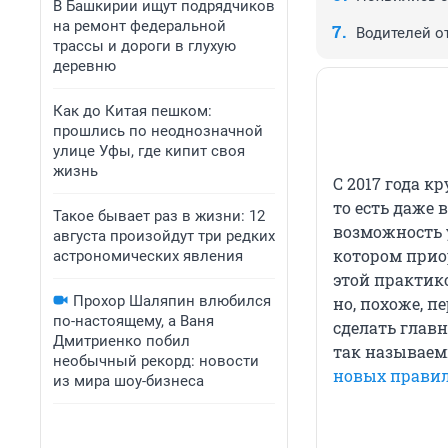
В Башкирии ищут подрядчиков
на ремонт федеральной
Водителей о
трассы и дороги в глухую
деревню
Как до Китая пешком:
прошлись по неоднозначной
улице Уфы, где кипит своя
жизнь
С 2017 года к
то есть даже 
Такое бывает раз в жизни: 12
возможность 
августа произойдут три редких
котором приор
астрономических явления
этой практико
Прохор Шаляпин влюбился
но, похоже, 
по-настоящему, а Ваня
сделать главн
Дмитриенко побил
так называем
необычный рекорд: новости
новых правил
из мира шоу-бизнеса