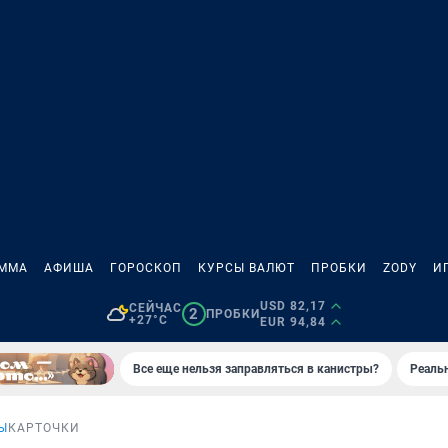
АММА
АФИША
ГОРОСКОП
КУРСЫ ВАЛЮТ
ПРОБКИ
ZODY
И
USD 82,17
СЕЙЧАС
2
ПРОБКИ
+27°C
EUR 94,84
Все еще нельзя заправляться в канистры?
Реаль
Ы
КАРТОЧКИ