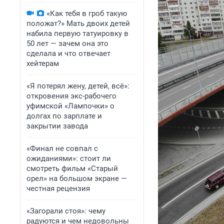
«Как тебя в гроб такую
положат?» Мать двоих детей
набила первую татуировку в
50 лет — зачем она это
сделала и что отвечает
хейтерам
«Я потерял жену, детей, всё»:
откровения экс-рабочего
уфимской «Лампочки» о
долгах по зарплате и
закрытии завода
«Финал не совпал с
ожиданиями»: стоит ли
смотреть фильм «Старый
орел» на большом экране —
честная рецензия
«Загорали стоя»: чему
радуются и чем недовольны