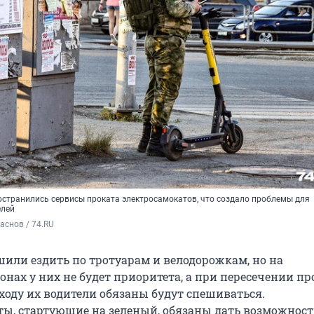
остранились сервисы проката электросамокатов, что создало проблемы для
елей
аснов / 74.RU
или ездить по тротуарам и велодорожкам, но на
нах у них не будет приоритета, а при пересечении п
ходу их водители обязаны будут спешиваться.
ы, стартующие на зеленый, обязаны дать возможност