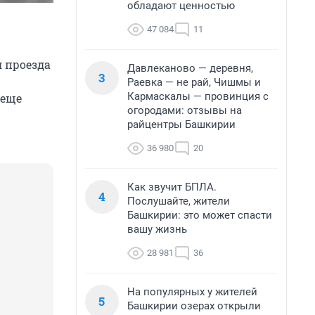
обладают ценностью
47 084
11
л проезда
Давлеканово — деревня,
3
Раевка — не рай, Чишмы и
Кармаскалы — провинция с
 еще
огородами: отзывы на
райцентры Башкирии
36 980
20
Как звучит БПЛА.
4
Послушайте, жители
Башкирии: это может спасти
вашу жизнь
28 981
36
На популярных у жителей
5
Башкирии озерах открыли