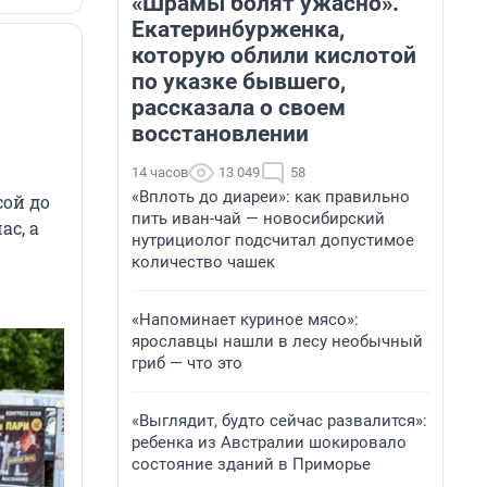
«Шрамы болят ужасно».
Екатеринбурженка,
которую облили кислотой
по указке бывшего,
рассказала о своем
восстановлении
14 часов
13 049
58
«Вплоть до диареи»: как правильно
ой до
пить иван-чай — новосибирский
ас, а
нутрициолог подсчитал допустимое
количество чашек
«Напоминает куриное мясо»:
ярославцы нашли в лесу необычный
гриб — что это
«Выглядит, будто сейчас развалится»:
ребенка из Австралии шокировало
состояние зданий в Приморье