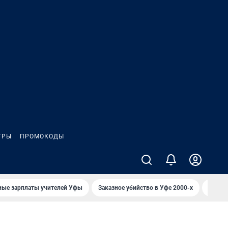
ГРЫ
ПРОМОКОДЫ
ные зарплаты учителей Уфы
Заказное убийство в Уфе 2000-х
Каким