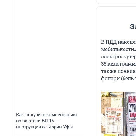
Э
В ПДД наконе
мобильности»
электроскуте
35 килограммо
также появля
фонари (белы
Как получить компенсацию
из-за атаки БПЛА —
инструкция от мэрии Уфы