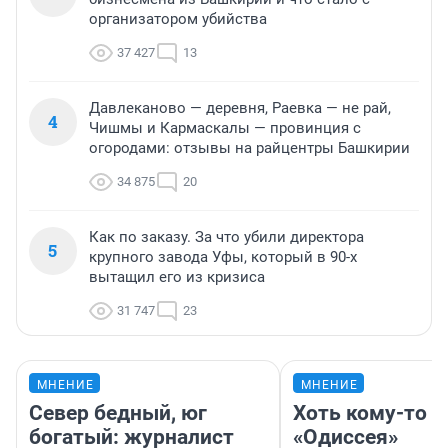
организатором убийства
37 427
13
Давлеканово — деревня, Раевка — не рай,
4
Чишмы и Кармаскалы — провинция с
огородами: отзывы на райцентры Башкирии
34 875
20
Как по заказу. За что убили директора
5
крупного завода Уфы, который в 90-х
вытащил его из кризиса
31 747
23
МНЕНИЕ
МНЕНИЕ
Север бедный, юг
Хоть кому-то
богатый: журналист
«Одиссея»