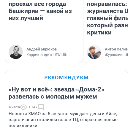
проехал все города
понравилась: 
Башкирии — какой из
журналиста UF
них лучший
главный фильм
который разно
критики
Андрей Бирюков
Антон Селивер
Корреспондент UFA1.RU
Журналист UFA1
РЕКОМЕНДУЕМ
«Ну вот и всё»: звезда «Дома-2»
развелась с молодым мужем
4 часа
1 747
1
Новости ХМАО за 5 августа: муж дает деньги Айзе,
вартовчанин оголился возле ТЦ, откроются новые
поликлиники