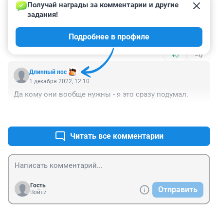
+0
–0
Получай награды за комментарии и другие 
задания!
Гость
1 декабря 2022, 15:50
Подробнее в профиле
Хитрый план ,машины только своим
+0
–0
Длинный нос
1 декабря 2022, 12:10
Да кому они вообще нужны - я это сразу подумал.
+0
–1
Читать все комментарии
Гость
Отправить
Войти