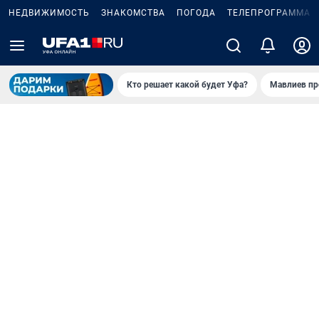
НЕДВИЖИМОСТЬ
ЗНАКОМСТВА
ПОГОДА
ТЕЛЕПРОГРАММА
Кто решает какой будет Уфа?
Мавлиев пр