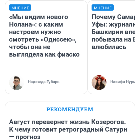
МНЕНИЕ
МНЕНИЕ
«Мы видим нового
Почему Самара
Нолана»: с каким
Уфы: журналис
настроем нужно
Башкирии впе
смотреть «Одиссею»,
побывала на Во
чтобы она не
влюбилась
выглядела как фиаско
Надежда Губарь
Назифа Нурму
РЕКОМЕНДУЕМ
Август перевернет жизнь Козерогов.
К чему готовит ретроградный Сатурн
— прогноз