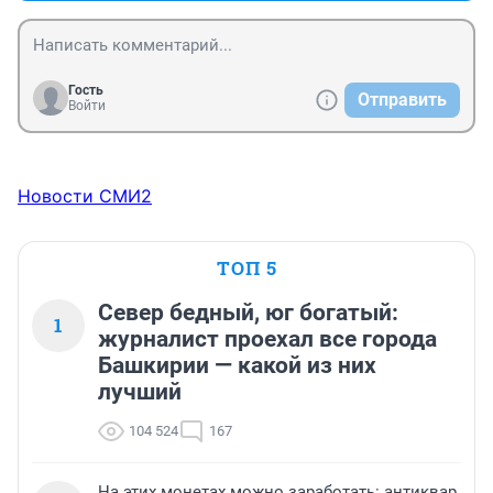
Гость
Отправить
Войти
Новости СМИ2
ТОП 5
Север бедный, юг богатый:
1
журналист проехал все города
Башкирии — какой из них
лучший
104 524
167
На этих монетах можно заработать: антиквар