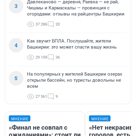
Давлеканово — деревня, Раевка — не рай,
3
Чишмы и Кармаскалы — провинция с
огородами: отзывы на райцентры Башкирии
37 286
20
Как звучит БПЛА. Послушайте, жители
4
Башкирии: это может спасти вашу жизнь
29 159
36
На популярных у жителей Башкирии озерах
5
открыли бассейн, но туристы довольны не
всем
27 561
9
МНЕНИЕ
МНЕНИЕ
«Финал не совпал с
«Нет некрасив
ожиданиями»: стоит ли
городов, есть