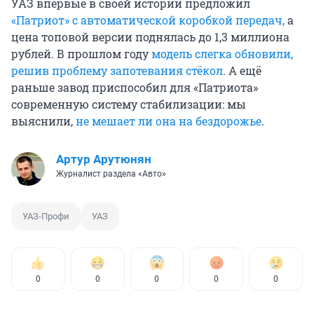
УАЗ впервые в своей истории предложил
«Патриот» с автоматической коробкой передач,
а
цена топовой версии поднялась до 1,3 миллиона
рублей. В прошлом году
модель слегка обновили,
решив проблему запотевания стёкол
. А ещё
раньше завод приспособил для «Патриота»
современную систему стабилизации: мы
выяснили,
не мешает ли она на бездорожье
.
Артур Арутюнян
Журналист раздела «Авто»
УАЗ-Профи
УАЗ
0
0
0
0
0