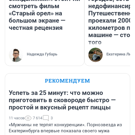
смотреть фильм
недофинансиро
«Старый орел» на
Путешественн
большом экране —
проехали 2000
честная рецензия
километров по 
машине — стои
того
Надежда Губарь
Екатерина Лит
РЕКОМЕНДУЕМ
Успеть за 25 минут: что можно
приготовить в сковороде быстро —
простой и вкусный рецепт пиццы
11 часов
7 614
3
«Мужчины не терпят конкуренции». Порнозвезда из
Екатеринбурга впервые показала своего мужа