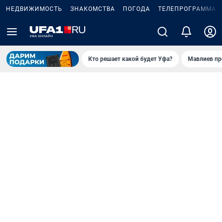
НЕДВИЖИМОСТЬ
ЗНАКОМСТВА
ПОГОДА
ТЕЛЕПРОГРАММА
Кто решает какой будет Уфа?
Мавлиев пр