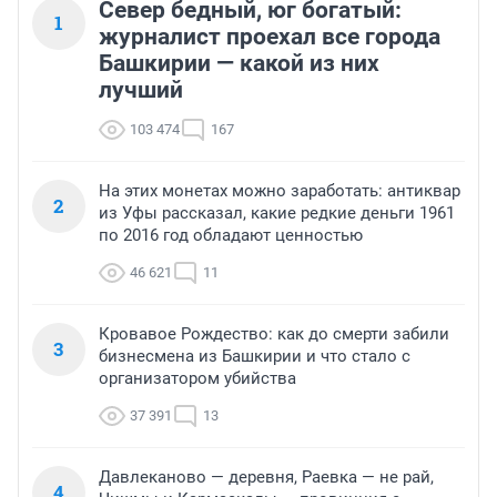
Север бедный, юг богатый:
1
журналист проехал все города
Башкирии — какой из них
лучший
103 474
167
На этих монетах можно заработать: антиквар
2
из Уфы рассказал, какие редкие деньги 1961
по 2016 год обладают ценностью
46 621
11
Кровавое Рождество: как до смерти забили
3
бизнесмена из Башкирии и что стало с
организатором убийства
37 391
13
Давлеканово — деревня, Раевка — не рай,
4