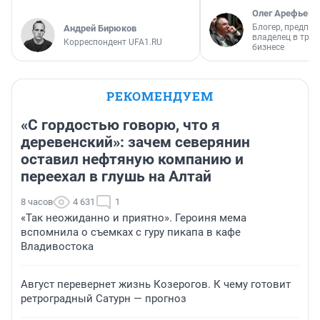
Олег Арефьев
Блогер, предпри
Андрей Бирюков
владелец в тра
Корреспондент UFA1.RU
бизнесе
РЕКОМЕНДУЕМ
«С гордостью говорю, что я
деревенский»: зачем северянин
оставил нефтяную компанию и
переехал в глушь на Алтай
8 часов
4 631
1
«Так неожиданно и приятно». Героиня мема
вспомнила о съемках с гуру пикапа в кафе
Владивостока
Август перевернет жизнь Козерогов. К чему готовит
ретроградный Сатурн — прогноз