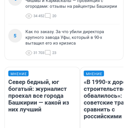
Чишмы и Кармаскалы — провинция с
огородами: отзывы на райцентры Башкирии
34 452
20
Как по заказу. За что убили директора
5
крупного завода Уфы, который в 90-х
вытащил его из кризиса
31 703
23
МНЕНИЕ
МНЕНИЕ
Север бедный, юг
«В 1990-х дор
богатый: журналист
строительство
проехал все города
обвалилось»: 
Башкирии — какой из
советские трас
них лучший
сравнить с
российскими