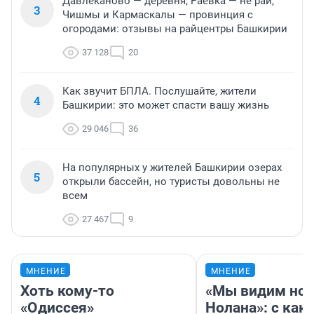
Давлеканово — деревня, Раевка — не рай,
3
Чишмы и Кармаскалы — провинция с
огородами: отзывы на райцентры Башкирии
37 128
20
Как звучит БПЛА. Послушайте, жители
4
Башкирии: это может спасти вашу жизнь
29 046
36
На популярных у жителей Башкирии озерах
5
открыли бассейн, но туристы довольны не
всем
27 467
9
МНЕНИЕ
МНЕНИЕ
Хоть кому-то
«Мы видим нов
«Одиссея»
Нолана»: с как