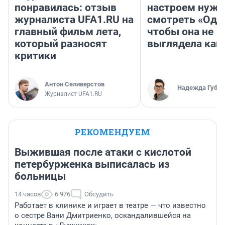
понравилась: отзыв
настроем нужн
журналиста UFA1.RU на
смотреть «Оди
главный фильм лета,
чтобы она не
который разносят
выглядела как
критики
Антон Селиверстов
Надежда Губар
Журналист UFA1.RU
РЕКОМЕНДУЕМ
Выжившая после атаки с кислотой
петербурженка выписалась из
больницы
14 часов
6 976
Обсудить
Работает в клинике и играет в театре — что известно
о сестре Вани Дмитриенко, оскандалившейся на