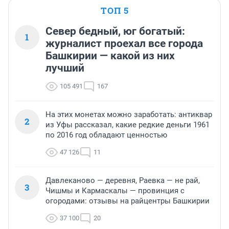
ТОП 5
Север бедный, юг богатый:
1
журналист проехал все города
Башкирии — какой из них
лучший
105 491
167
На этих монетах можно заработать: антиквар
2
из Уфы рассказал, какие редкие деньги 1961
по 2016 год обладают ценностью
47 126
11
Давлеканово — деревня, Раевка — не рай,
3
Чишмы и Кармаскалы — провинция с
огородами: отзывы на райцентры Башкирии
37 100
20