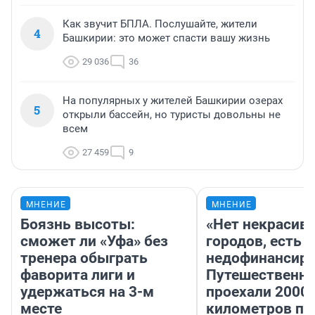
Как звучит БПЛА. Послушайте, жители
4
Башкирии: это может спасти вашу жизнь
29 036
36
На популярных у жителей Башкирии озерах
5
открыли бассейн, но туристы довольны не
всем
27 459
9
МНЕНИЕ
МНЕНИЕ
Боязнь высоты:
«Нет некрасив
сможет ли «Уфа» без
городов, есть
тренера обыграть
недофинансиро
фаворита лиги и
Путешественн
удержаться на 3-м
проехали 2000
месте
километров по 