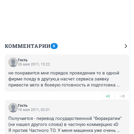
КОММЕНТАРИИ
8
Гость
26 мая 2011, 15:22
не понравится мне порядок проведения то в одной 
фирме поеду в другую,а насчет сервиса заявку 
привести авто в боевую готовность и подготовка 
будет проходить в моем присутствии.Моей НИВЕ 13 
+0
–0
лет прохожу всегда сам написали мне неисправности 
дали 20дней сам лично выполняю и еду проверяют и 
Гость
выдают талон,так что если ты лодырь и чайник воруй 
16 мая 2011, 02:01
у детей деньги и покупай ТО.
Получается - перевод государственной "бюракратии"
(не нашел другого слова) в частную коммерцию xD 

Я против Частного ТО. У меня машинка уже очень 