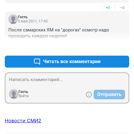
давно не новая, и я думаю, что очень легко будет 
+0
–0
частнику придратся к любой вещи и 
"порекомендовать" мне заминить какие нибудь 
Гость
запчасти на новые "тут недалеко, вот вам визиточка 
5 мая 2011, 17:42
автосервиса" =(
После самарских ЯМ на "дорогах" осмотр надо 
проходить каждую неделю!
+0
–0
Читать все комментарии
Гость
Отправить
Войти
Новости СМИ2