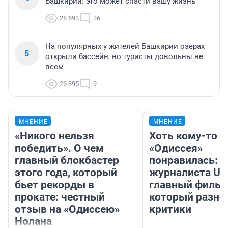
Башкирии: это может спасти вашу жизнь
28 693
36
На популярных у жителей Башкирии озерах
5
открыли бассейн, но туристы довольны не
всем
26 395
9
МНЕНИЕ
МНЕНИЕ
«Никого нельзя
Хоть кому-то
победить». О чем
«Одиссея»
главный блокбастер
понравилась: 
этого года, который
журналиста UF
бьет рекорды в
главный фильм
прокате: честный
который разно
отзыв на «Одиссею»
критики
Нолана