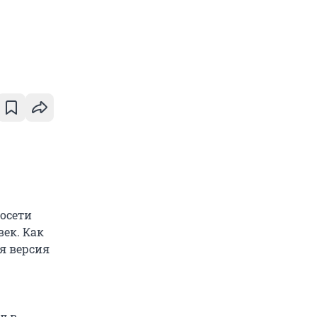
росети
ек. Как
я версия
л в