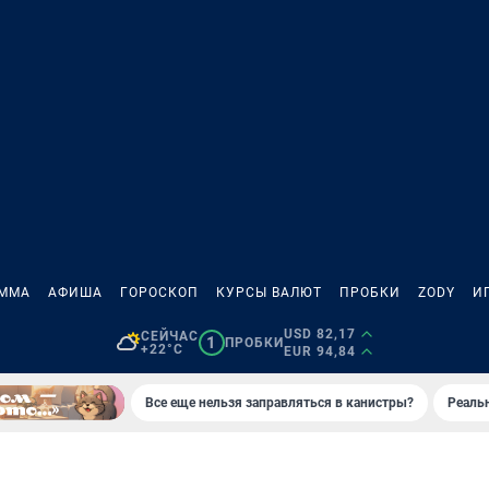
АММА
АФИША
ГОРОСКОП
КУРСЫ ВАЛЮТ
ПРОБКИ
ZODY
И
USD 82,17
СЕЙЧАС
1
ПРОБКИ
+22°C
EUR 94,84
Все еще нельзя заправляться в канистры?
Реаль