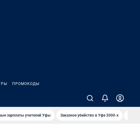
ГРЫ
ПРОМОКОДЫ
ные зарплаты учителей Уфы
Заказное убийство в Уфе 2000-х
Каким