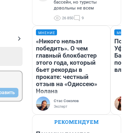
бассейн, но туристы
довольны не всем
26 850
9
МНЕНИЕ
МНЕНИ
«Никого нельзя
Почем
победить». О чем
Уфы: 
главный блокбастер
Башки
этого года, который
побыв
бьет рекорды в
влюби
прокате: честный
отзыв на «Одиссею»
Нолана
равить
Стас Соколов
Эксперт
РЕКОМЕНДУЕМ