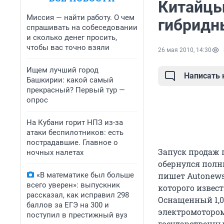
Китайцы
Миссия — найти работу. О чем
гибридн
спрашивать на собеседовании
и сколько денег просить,
чтобы вас точно взяли
26 мая 2010, 14:30
Ищем лучший город
Написать
Башкирии: какой самый
прекрасный? Первый тур —
опрос
На Кубани горит НПЗ из-за
атаки беспилотников: есть
пострадавшие. Главное о
Запуск продаж 
ночных налетах
обернулся полн
«В математике был больше
пишет Autonews
всего уверен»: выпускник
которого извес
рассказал, как исправил 298
Оснащенный 1,0
баллов за ЕГЭ на 300 и
электромотором
поступил в престижный вуз
государственным