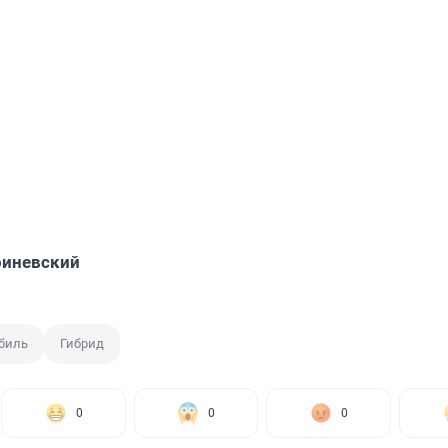
риневский
биль
Гибрид
0
0
0