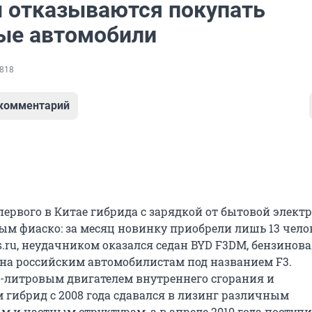
 отказываются покупать
ые автомобили
818
 комментарий
первого в Китае гибрида с зарядкой от бытовой элект
ым фиаско: за месяц новинку приобрели лишь 13 челов
.ru, неудачником оказался седан BYD F3DM, бензинова
тна российским автомобилистам под названием F3.
-литровым двигателем внутреннего сгорания и
 гибрид с 2008 года сдавался в лизинг различным
 и частным структурам, а в апреле 2010 года поступи