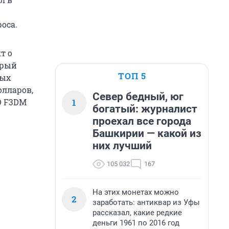
оса.
т о
орый
ТОП 5
ных
олларов,
Север бедный, юг
1
YD F3DM
богатый: журналист
проехал все города
Башкирии — какой из
них лучший
105 032
167
На этих монетах можно
2
заработать: антиквар из Уфы
рассказал, какие редкие
деньги 1961 по 2016 год