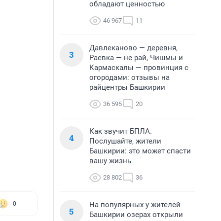
обладают ценностью
46 967
11
Давлеканово — деревня,
3
Раевка — не рай, Чишмы и
Кармаскалы — провинция с
огородами: отзывы на
райцентры Башкирии
36 595
20
Как звучит БПЛА.
4
Послушайте, жители
Башкирии: это может спасти
вашу жизнь
28 802
36
На популярных у жителей
0
5
Башкирии озерах открыли