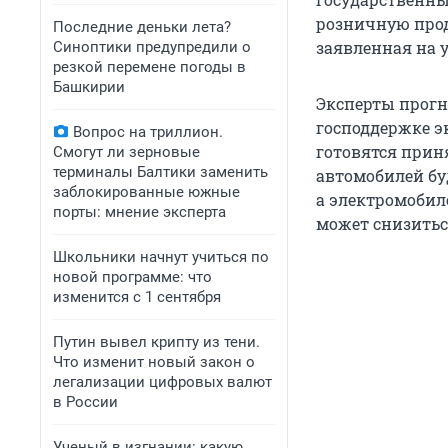
розничную прод
Последние деньки лета?
заявленная на у
Синоптики предупредили о
резкой перемене погоды в
Башкирии
Эксперты прогн
господдержке э
Вопрос на триллион.
готовятся прин
Смогут ли зерновые
терминалы Балтики заменить
автомобилей буд
заблокированные южные
а электромобиле
порты: мнение эксперта
может снизиться 
Школьники начнут учиться по
новой программе: что
изменится с 1 сентября
Путин вывел крипту из тени.
Что изменит новый закон о
легализации цифровых валют
в России
Ученый в изгнании: какую