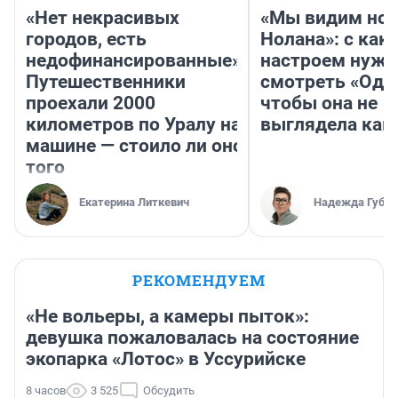
«Нет некрасивых
«Мы видим нов
городов, есть
Нолана»: с как
недофинансированные».
настроем нужн
Путешественники
смотреть «Оди
проехали 2000
чтобы она не
километров по Уралу на
выглядела как
машине — стоило ли оно
того
Екатерина Литкевич
Надежда Губар
РЕКОМЕНДУЕМ
«Не вольеры, а камеры пыток»:
девушка пожаловалась на состояние
экопарка «Лотос» в Уссурийске
8 часов
3 525
Обсудить