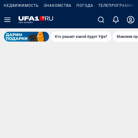
НЕДВИЖИМОСТЬ
ЗНАКОМСТВА
ПОГОДА
ТЕЛЕПРОГРАММА
Кто решает какой будет Уфа?
Мавлиев пр