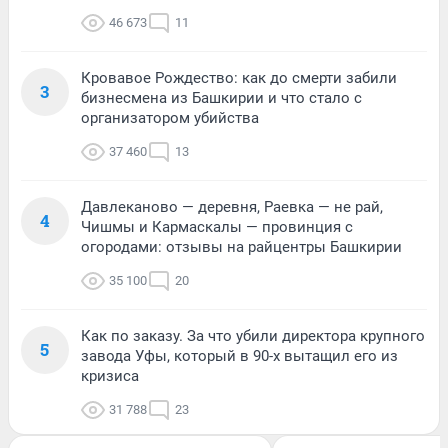
46 673
11
Кровавое Рождество: как до смерти забили
3
бизнесмена из Башкирии и что стало с
организатором убийства
37 460
13
Давлеканово — деревня, Раевка — не рай,
4
Чишмы и Кармаскалы — провинция с
огородами: отзывы на райцентры Башкирии
35 100
20
Как по заказу. За что убили директора крупного
5
завода Уфы, который в 90-х вытащил его из
кризиса
31 788
23