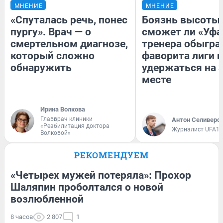
МНЕНИЕ
МНЕНИЕ
«Спуталась речь, понес
Боязнь высоты:
пургу». Врач — о
сможет ли «Уфа
смертельном диагнозе,
тренера обыгра
который сложно
фаворита лиги и
обнаружить
удержаться на 
месте
Ирина Волкова
Главврач клиники
Антон Селиверс
«Реабилитация доктора
Журналист UFA1.
Волковой»
РЕКОМЕНДУЕМ
«Четырех мужей потеряла»: Прохор
Шаляпин проболтался о новой
возлюбленной
8 часов
2 807
1