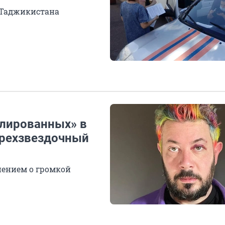
 Таджикистана
олированных» в
 трехзвездочный
нением о громкой