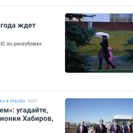
огода ждет
ЧС по республике
А В ЗУБОВО
ТЕСТ
ем»: угадайте,
ционки Хабиров,