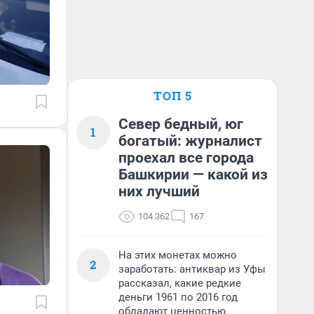
ТОП 5
Север бедный, юг
1
богатый: журналист
проехал все города
Башкирии — какой из
них лучший
104 362
167
На этих монетах можно
2
заработать: антиквар из Уфы
рассказал, какие редкие
деньги 1961 по 2016 год
обладают ценностью