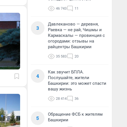
46 743
11
Давлеканово — деревня,
3
Раевка — не рай, Чишмы и
Кармаскалы — провинция с
огородами: отзывы на
райцентры Башкирии
35 583
20
Как звучит БПЛА.
4
Послушайте, жители
Башкирии: это может спасти
вашу жизнь
28 414
36
Обращение ФСБ к жителям
5
Башкирии