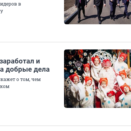
идеров в
ну
заработал и
на добрые дела
кажет о том, чем
нком