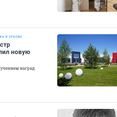
А В ЗУБОВО
стр
лил новую
ручением наград