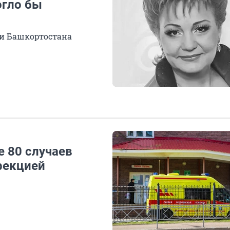
огло бы
 и Башкортостана
 80 случаев
фекцией