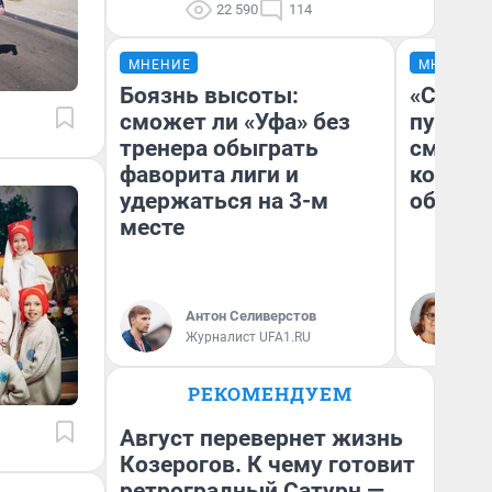
22 590
114
МНЕНИЕ
МНЕНИЕ
Боязнь высоты:
«Спутал
сможет ли «Уфа» без
пургу».
тренера обыграть
смерте
фаворита лиги и
которы
удержаться на 3-м
обнару
месте
Ир
Гл
Антон Селиверстов
«Р
Журналист UFA1.RU
Во
РЕКОМЕНДУЕМ
Август перевернет жизнь
Козерогов. К чему готовит
ретроградный Сатурн —