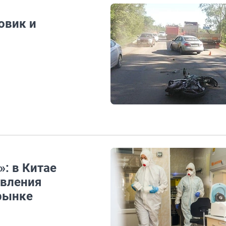
овик и
»: в Китае
явления
рынке