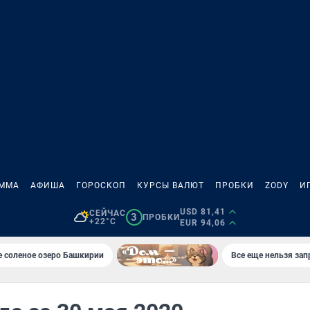
АММА
АФИША
ГОРОСКОП
КУРСЫ ВАЛЮТ
ПРОБКИ
ZODY
И
USD 81,41
СЕЙЧАС
3
ПРОБКИ
+22°C
EUR 94,06
 соленое озеро Башкирии
Все еще нельзя зап