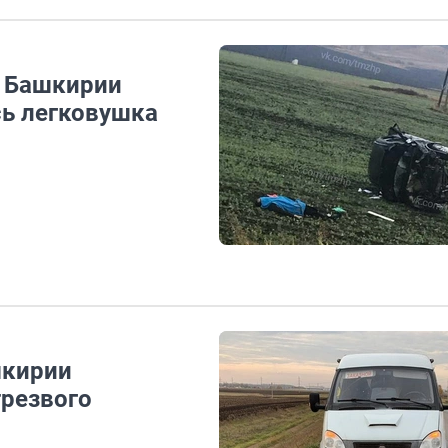
в Башкирии
сь легковушка
шкирии
резвого