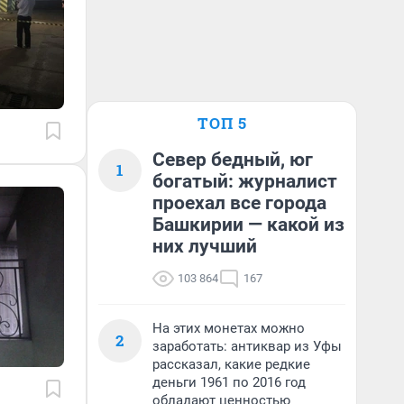
ТОП 5
Север бедный, юг
1
богатый: журналист
проехал все города
Башкирии — какой из
них лучший
103 864
167
На этих монетах можно
2
заработать: антиквар из Уфы
рассказал, какие редкие
деньги 1961 по 2016 год
обладают ценностью