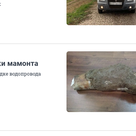
к
ки мамонта
дке водопровода