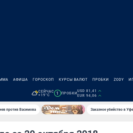
АММА
АФИША
ГОРОСКОП
КУРСЫ ВАЛЮТ
ПРОБКИ
ZODY
И
USD 81,41
СЕЙЧАС
1
ПРОБКИ
+19°C
EUR 94,06
иев против Васимова
Заказное убийство в Уфе