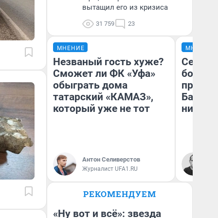
вытащил его из кризиса
31 759
23
МНЕНИЕ
МНЕНИЕ
Незваный гость хуже?
Север 
Сможет ли ФК «Уфа»
богаты
обыграть дома
проеха
татарский «КАМАЗ»,
Башкир
который уже не тот
них лу
Антон Селиверстов
Ан
Журналист UFA1.RU
Ко
РЕКОМЕНДУЕМ
«Ну вот и всё»: звезда