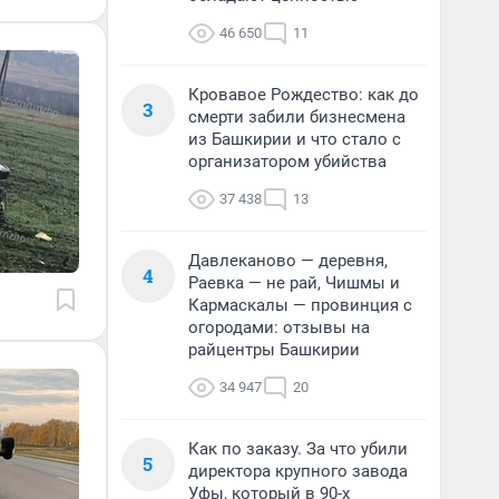
46 650
11
Кровавое Рождество: как до
3
смерти забили бизнесмена
из Башкирии и что стало с
организатором убийства
37 438
13
Давлеканово — деревня,
4
Раевка — не рай, Чишмы и
Кармаскалы — провинция с
огородами: отзывы на
райцентры Башкирии
34 947
20
Как по заказу. За что убили
5
директора крупного завода
Уфы, который в 90-х