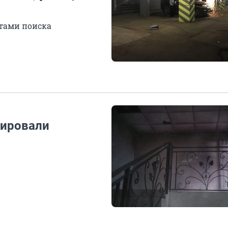
тами поиска
уировали