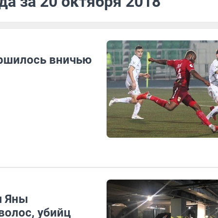
да за 20 октября 2018
ершилось вничью
я Яны
волос, убийц