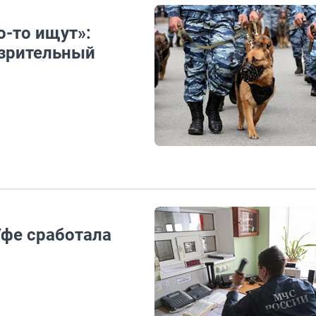
о-то ищут»:
озрительный
Уфе сработала