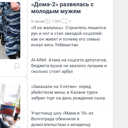
«Дома-2» развелась с
молодым мужем
5 часов
1 931
1
«Я не жалуюсь». Строитель лишился
рук и ног и стал звездой соцсетей:
как он живет и почему его семью
искал весь Узбекистан
AI-AINA: Атака на соцсети депутатов,
бюджета вузов не хватило лучшим и
сколько стоит арбуз
«Заказали на 3-летие»: перед
убийством жены в Казани турок
забрал торт на день рождения сына
Участницу шоу «Мама в 16» из
Волгограда обвинили в
домогательствах к младенцу