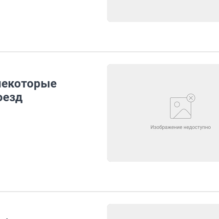
 некоторые
оезд