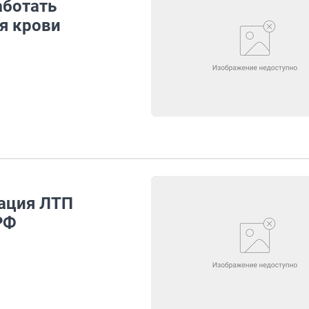
аботать
я крови
дация ЛТП
РФ