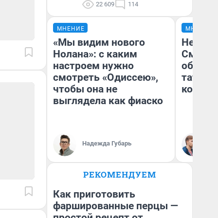
22 609
114
МНЕНИЕ
МНЕНИЕ
«Мы видим нового
Незван
Нолана»: с каким
Сможет
настроем нужно
обыгра
смотреть «Одиссею»,
татарс
чтобы она не
которы
выглядела как фиаско
Ан
Надежда Губарь
Жу
РЕКОМЕНДУЕМ
Как приготовить
фаршированные перцы —
простой рецепт от