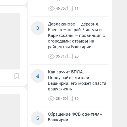
46 757
11
Давлеканово — деревня,
3
Раевка — не рай, Чишмы и
Кармаскалы — провинция с
огородами: отзывы на
райцентры Башкирии
35 717
20
Как звучит БПЛА.
4
Послушайте, жители
Башкирии: это может спасти
вашу жизнь
28 450
36
Обращение ФСБ к жителям
5
Башкирии