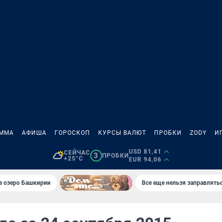
АММА
АФИША
ГОРОСКОП
КУРСЫ ВАЛЮТ
ПРОБКИ
ZODY
И
USD 81,41
СЕЙЧАС
3
ПРОБКИ
+25°C
EUR 94,06
е озеро Башкирии
Все еще нельзя заправлять