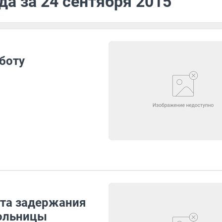
да за 24 сентября 2015
аботу
та задержания
кольницы