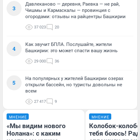
Давлеканово — деревня, Раевка — не рай,
3
Чишмы и Кармаскалы — провинция с
огородами: отзывы на райцентры Башкирии
37 023
20
Как звучит БПЛА. Послушайте, жители
4
Башкирии: это может спасти вашу жизнь
29 000
36
На популярных у жителей Башкирии озерах
5
открыли бассейн, но туристы довольны не
всем
27 417
9
МНЕНИЕ
МНЕНИЕ
«Мы видим нового
Колобок-колобо
Нолана»: с каким
тебя боюсь! Рад